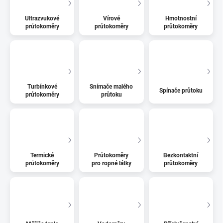
Ultrazvukové
Vírové
Hmotnostní
průtokoměry
průtokoměry
průtokoměry
Turbínkové
Snímače malého
Spínače průtoku
průtokoměry
průtoku
Termické
Průtokoměry
Bezkontaktní
průtokoměry
pro ropné látky
průtokoměry