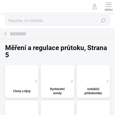
Přejít
na
obsah
Hledat
Sortiment
Měření a regulace průtoku
, Strana
5
Rychlostní
Indukční
Clony a dýzy
sondy
průtokoměry