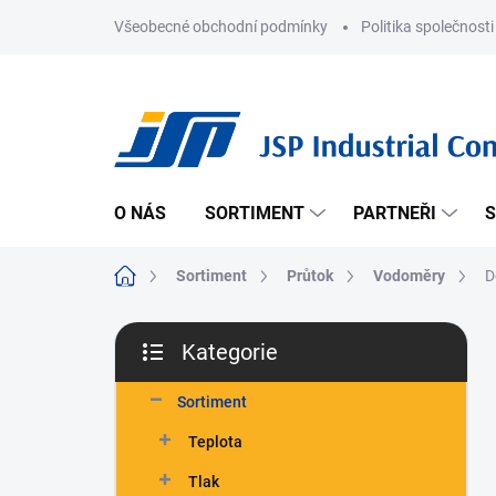
Přejít
Všeobecné obchodní podmínky
Politika společnosti
na
obsah
O NÁS
SORTIMENT
PARTNEŘI
S
Domů
Sortiment
Průtok
Vodoměry
D
P
Kategorie
o
Přeskočit
s
kategorie
t
Sortiment
r
Teplota
a
n
Tlak