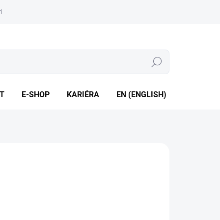
iéra
Whistleblowing
Hledat
T
E-SHOP
KARIÉRA
EN (ENGLISH)
tové, domovní a velké vodoměry
ILNÍ INFORMACE