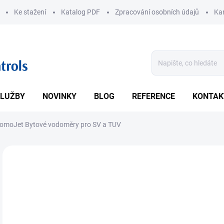
Ke stažení
Katalog PDF
Zpracování osobních údajů
Kar
LUŽBY
NOVINKY
BLOG
REFERENCE
KONTAK
omoJet Bytové vodoměry pro SV a TUV
ZNAČKA:
JSP
• By
DETA