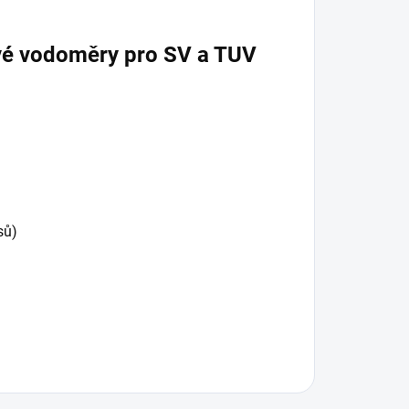
vé vodoměry pro SV a TUV
sů)