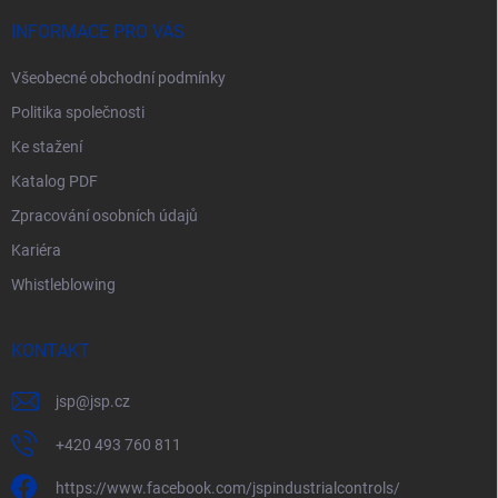
t
y
í
INFORMACE PRO VÁS
v
ý
Všeobecné obchodní podmínky
p
i
Politika společnosti
s
u
Ke stažení
Katalog PDF
Zpracování osobních údajů
Kariéra
Whistleblowing
KONTAKT
jsp
@
jsp.cz
+420 493 760 811
https://www.facebook.com/jspindustrialcontrols/