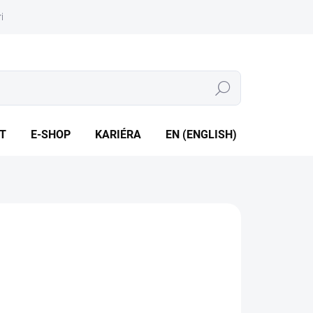
iéra
Whistleblowing
Hledat
T
E-SHOP
KARIÉRA
EN (ENGLISH)
enovitá světlost DN 25 až DN 600 • Maximální tlak až 16
ILNÍ INFORMACE