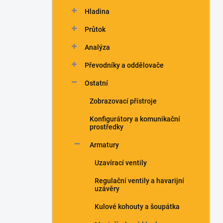
n
Hladina
í
p
Průtok
a
n
Analýza
e
Převodníky a oddělovače
l
Ostatní
Zobrazovací přístroje
Konfigurátory a komunikační
prostředky
Armatury
Uzavírací ventily
Regulační ventily a havarijní
uzávěry
Kulové kohouty a šoupátka