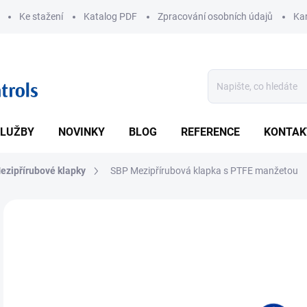
Ke stažení
Katalog PDF
Zpracování osobních údajů
Kar
LUŽBY
NOVINKY
BLOG
REFERENCE
KONTAK
ezipřírubové klapky
SBP Mezipřírubová klapka s PTFE manžetou
ZNAČKA:
VALVE CONTROL
• Jm
bar
DETA