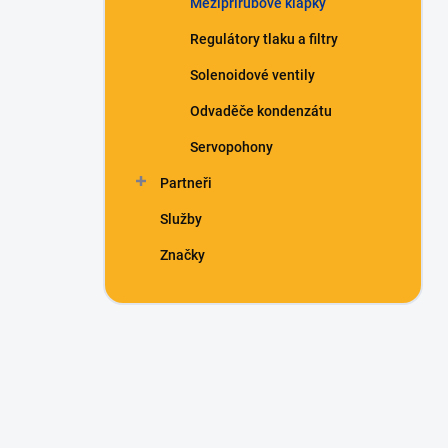
Mezipřírubové klapky
Regulátory tlaku a filtry
Solenoidové ventily
Odvaděče kondenzátu
Servopohony
Partneři
Služby
Značky