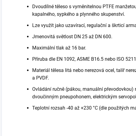
Dvoudílné těleso s vyměnitelnou PTFE manžetou 
kapalného, sypkého a plynného skupenství.
Lze využít jako uzavírací, regulační a škrticí arm
Jmenovitá světlost DN 25 až DN 600.
Maximální tlak až 16 bar.
Příruba dle EN 1092, ASME B16.5 nebo ISO 5211
Materiál tělesa litá nebo nerezová ocel, talíř 
a PVDF.
Ovládání ručně (pákou, manuální převodovkou) 
dvoučinným pneupohonem, elektrickým servop
Teplotní rozsah -40 až +230 °C (dle použitých ma