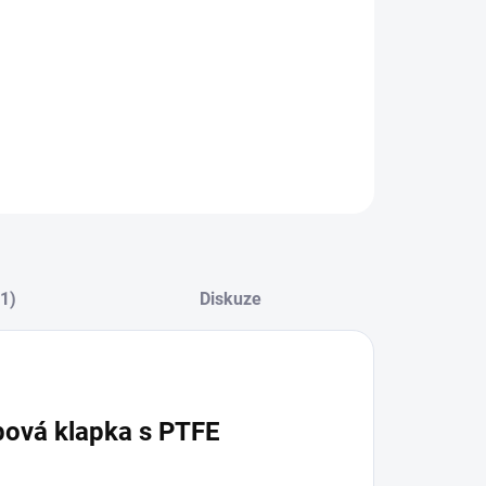
ZEPTAT SE
(1)
Diskuze
bová klapka s PTFE