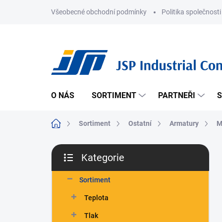
Přejít
Všeobecné obchodní podmínky
Politika společnosti
na
obsah
O NÁS
SORTIMENT
PARTNEŘI
S
Domů
Sortiment
Ostatní
Armatury
M
P
Kategorie
o
Přeskočit
s
kategorie
t
Sortiment
r
Teplota
a
n
Tlak