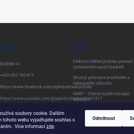
TAKT
BLOG
Efektivní měření průtoku pomocí
jsp
@
jsp.cz
rychlostních sond FlowBAR
+420 493 760 811
Stručný průvodce prostředím s
nebezpečím výbuchu
https://www.facebook.com/jspindustrialcontrols/
HART – Chytré využití stávající
https://www.youtube.com/@jspindustrialcontrols7411
kabeláže
oužívá soubory cookie. Dalším
Odmítnout
S
 tohoto webu vyjadřujete souhlas s
váním.. Více informací
zde
.