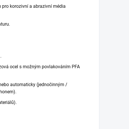
pro korozivní a abrazivní média
aturu.
.
nerezová ocel s možným povlakováním PFA
nebo automaticky (jednočinným /
ohonem).
teriálů).