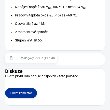
Napájecí napětí 230 V
, 50/60 Hz nebo 24 V
.
ST
ST
Pracovní teplota okolí -20(-45) až +60 °C.
Osová síla 2 až 4 kN.
2 momentové spínače.
Stupeň krytí IP 65.
Katalogový list CZ (197 kB)
Diskuze
Buďte první, kdo napíše příspěvek k této položce.
Přidat komentář