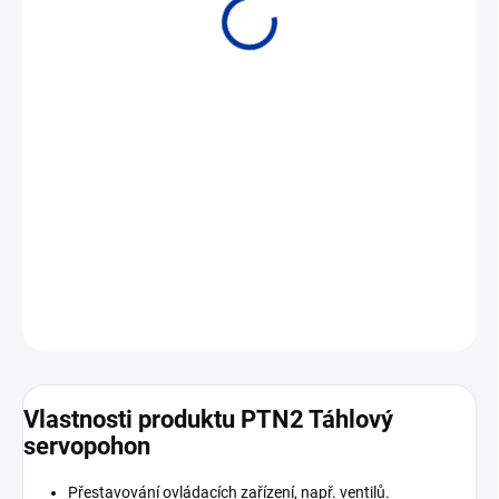
• Osová síla 2 až 4 kN
DETAILNÍ INFORMACE
ZEPTAT SE
Vlastnosti produktu PTN2 Táhlový
servopohon
Přestavování ovládacích zařízení, např. ventilů.