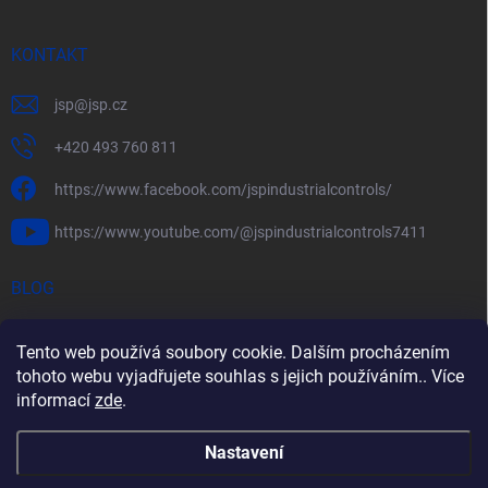
KONTAKT
jsp
@
jsp.cz
+420 493 760 811
https://www.facebook.com/jspindustrialcontrols/
https://www.youtube.com/@jspindustrialcontrols7411
BLOG
Efektivní měření průtoku pomocí rychlostních sond FlowBAR
Tento web používá soubory cookie. Dalším procházením
Stručný průvodce prostředím s nebezpečím výbuchu
tohoto webu vyjadřujete souhlas s jejich používáním.. Více
informací
zde
.
HART – Chytré využití stávající kabeláže
Nastavení