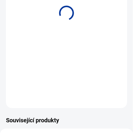
• Univerzální Ex ovladač pro solenoidy, akustické alarmy a LED
diody • 1 nebo 2 kanály • Galvanické oddělení 2,6 kV
ST
DETAILNÍ INFORMACE
ZEPTAT SE
Související produkty