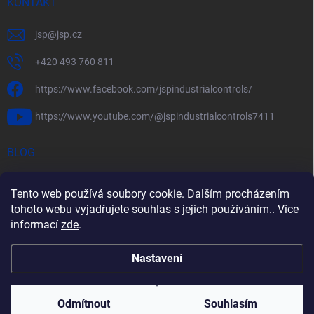
KONTAKT
jsp
@
jsp.cz
+420 493 760 811
https://www.facebook.com/jspindustrialcontrols/
https://www.youtube.com/@jspindustrialcontrols7411
BLOG
Efektivní měření průtoku pomocí rychlostních sond FlowBAR
Tento web používá soubory cookie. Dalším procházením
Stručný průvodce prostředím s nebezpečím výbuchu
tohoto webu vyjadřujete souhlas s jejich používáním.. Více
informací
zde
.
HART – Chytré využití stávající kabeláže
Nastavení
Copyright 2026
JSP Měření a regulace
. Všechna práva vyhrazena.
Odmítnout
Souhlasím