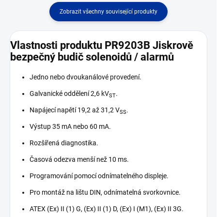
Zobrazit všechny související produkty
Vlastnosti produktu PR9203B Jiskrově
bezpečný budič solenoidů / alarmů
Jedno nebo dvoukanálové provedení.
Galvanické oddělení 2,6 kV
.
ST
Napájecí napětí 19,2 až 31,2 V
.
SS
Výstup 35 mA nebo 60 mA.
Rozšířená diagnostika.
Časová odezva menší než 10 ms.
Programování pomocí odnímatelného displeje.
Pro montáž na lištu DIN, odnímatelná svorkovnice.
ATEX (Ex) II (1) G, (Ex) II (1) D, (Ex) I (M1), (Ex) II 3G.