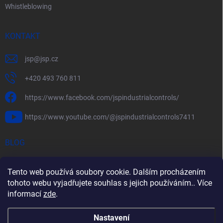
Whistleblowing
KONTAKT
jsp
@
jsp.cz
+420 493 760 811
https://www.facebook.com/jspindustrialcontrols/
https://www.youtube.com/@jspindustrialcontrols7411
BLOG
Efektivní měření průtoku pomocí rychlostních sond FlowBAR
Tento web používá soubory cookie. Dalším procházením
Stručný průvodce prostředím s nebezpečím výbuchu
tohoto webu vyjadřujete souhlas s jejich používáním.. Více
informací
zde
.
HART – Chytré využití stávající kabeláže
Nastavení