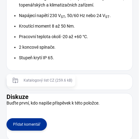
topenářských a klimatizačních zařízení.
Napájecí napětí 230 V
, 50/60 Hz nebo 24 V
.
ST
ST
Kroutící moment 8 až 50 Nm.
Pracovní teplota okolí -20 až +60 °C.
2 koncové spínače.
Stupeň krytí IP 65.
Katalogový list CZ (259.6 kB)
Diskuze
Buďte první, kdo napíše příspěvek k této položce.
Přidat komentář