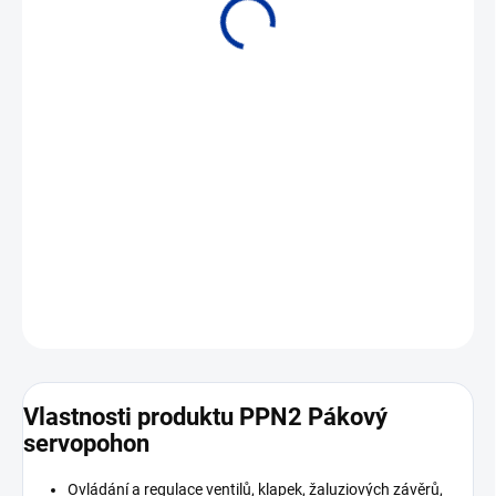
• Kroutící moment 8 až 50 Nm
DETAILNÍ INFORMACE
ZEPTAT SE
Vlastnosti produktu PPN2 Pákový
servopohon
Ovládání a regulace ventilů, klapek, žaluziových závěrů,