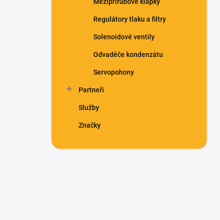
Mezipřírubové klapky
Regulátory tlaku a filtry
Solenoidové ventily
Odvaděče kondenzátu
Servopohony
Partneři
Služby
Značky