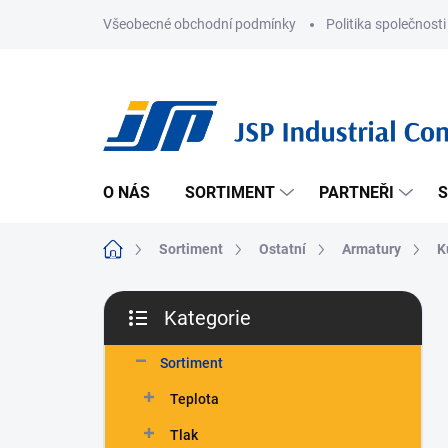
Přejít
Všeobecné obchodní podmínky
Politika společnosti
na
obsah
O NÁS
SORTIMENT
PARTNEŘI
S
Domů
Sortiment
Ostatní
Armatury
K
P
Kategorie
o
Přeskočit
s
kategorie
t
Sortiment
r
Teplota
a
n
Tlak