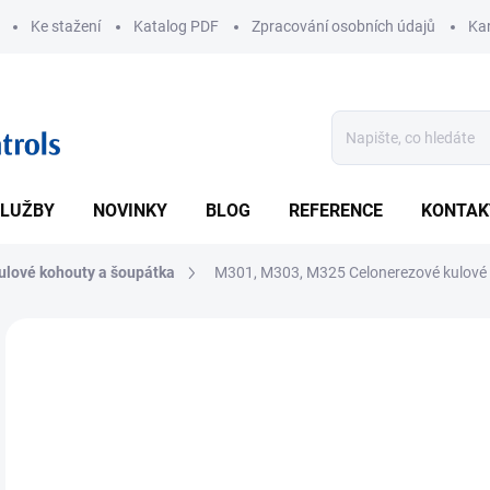
Ke stažení
Katalog PDF
Zpracování osobních údajů
Kar
LUŽBY
NOVINKY
BLOG
REFERENCE
KONTAK
ulové kohouty a šoupátka
M301, M303, M325 Celonerezové kulové
ZNAČKA:
BICKEL WOLF
• Ro
svět
DETA