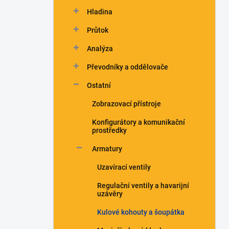
n
Hladina
í
p
Průtok
a
n
Analýza
e
Převodníky a oddělovače
l
Ostatní
Zobrazovací přístroje
Konfigurátory a komunikační
prostředky
Armatury
Uzavírací ventily
Regulační ventily a havarijní
uzávěry
Kulové kohouty a šoupátka