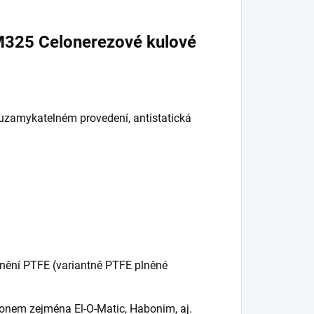
M325 Celonerezové kulové
v uzamykatelném provedení, antistatická
.
ěsnění PTFE (variantně PTFE plněné
onem zejména El-O-Matic, Habonim, aj.