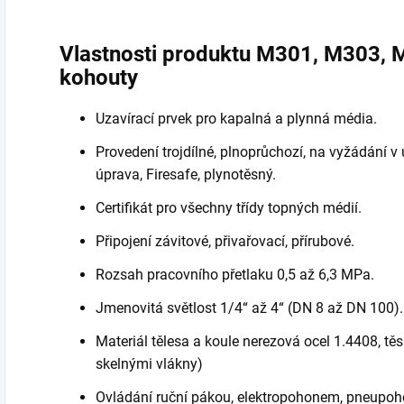
Vlastnosti produktu M301, M303, 
kohouty
Uzavírací prvek pro kapalná a plynná média.
Provedení trojdílné, plnoprůchozí, na vyžádání 
úprava, Firesafe, plynotěsný.
Certifikát pro všechny třídy topných médií.
Připojení závitové, přivařovací, přírubové.
Rozsah pracovního přetlaku 0,5 až 6,3 MPa.
Jmenovitá světlost 1/4“ až 4“ (DN 8 až DN 100)
Materiál tělesa a koule nerezová ocel 1.4408, t
skelnými vlákny)
Ovládání ruční pákou, elektropohonem, pneupoh