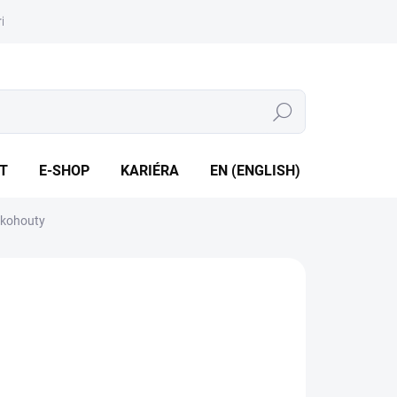
iéra
Whistleblowing
Hledat
T
E-SHOP
KARIÉRA
EN (ENGLISH)
 kohouty
zsah pracovního přetlaku 0,5 až 6,3 MPa • Jmenovitá
lost DN 8 až DN 100
ILNÍ INFORMACE