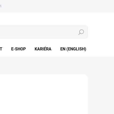
iéra
Whistleblowing
Hledat
T
E-SHOP
KARIÉRA
EN (ENGLISH)
enovitý tlak PN 16 • Jmenovitá světlost DN 25 až DN 100
ILNÍ INFORMACE
ZEPTAT SE