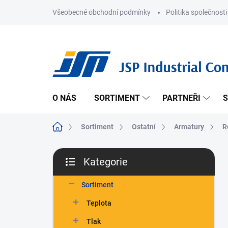
Přejít
Všeobecné obchodní podmínky
Politika společnosti
na
obsah
O NÁS
SORTIMENT
PARTNEŘI
S
Domů
Sortiment
Ostatní
Armatury
R
P
Kategorie
o
Přeskočit
s
kategorie
t
Sortiment
r
Teplota
a
n
Tlak