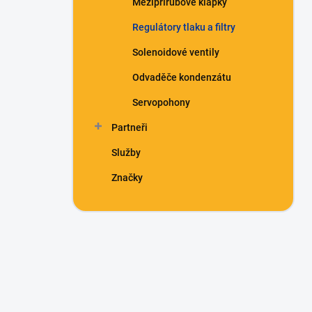
Mezipřírubové klapky
Regulátory tlaku a filtry
Solenoidové ventily
Odvaděče kondenzátu
Servopohony
Partneři
Služby
Značky