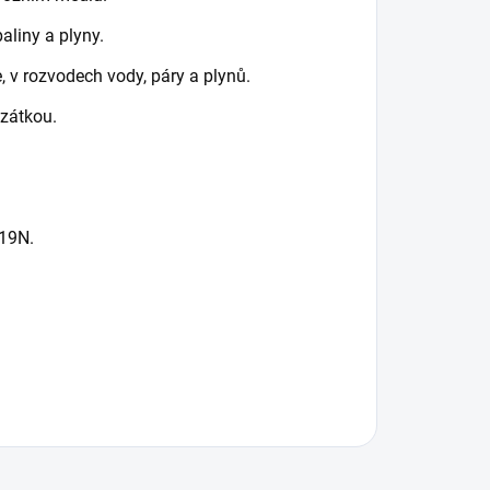
aliny a plyny.
, v rozvodech vody, páry a plynů.
í zátkou.
619N.