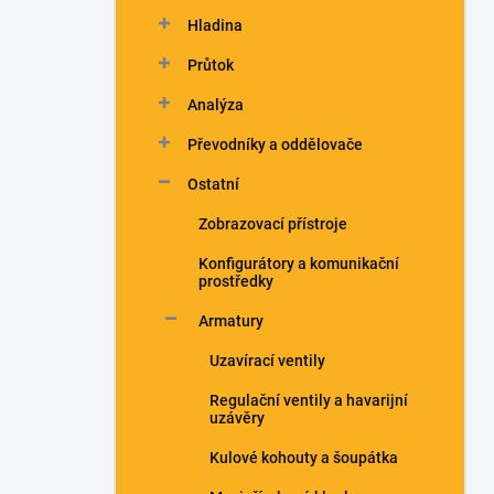
n
Hladina
í
p
Průtok
a
n
Analýza
e
Převodníky a oddělovače
l
Ostatní
Zobrazovací přístroje
Konfigurátory a komunikační
prostředky
Armatury
Uzavírací ventily
Regulační ventily a havarijní
uzávěry
Kulové kohouty a šoupátka