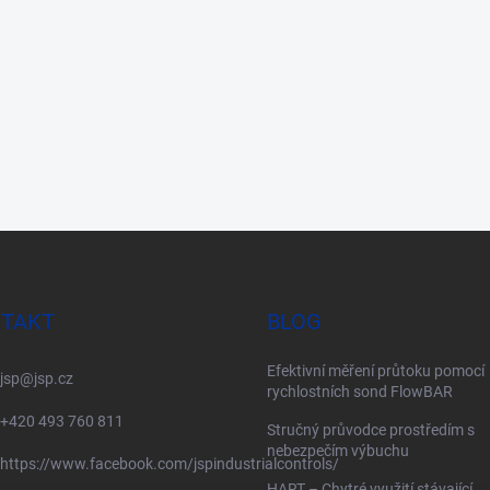
TAKT
BLOG
Efektivní měření průtoku pomocí
jsp
@
jsp.cz
rychlostních sond FlowBAR
+420 493 760 811
Stručný průvodce prostředím s
nebezpečím výbuchu
https://www.facebook.com/jspindustrialcontrols/
HART – Chytré využití stávající