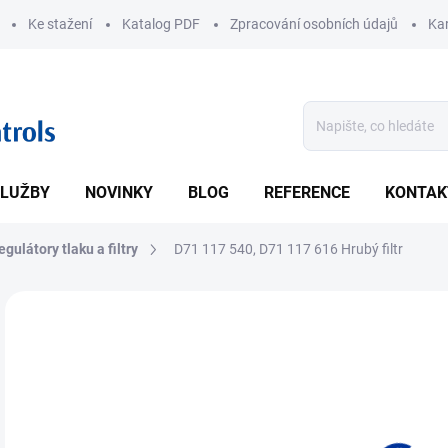
Ke stažení
Katalog PDF
Zpracování osobních údajů
Kar
LUŽBY
NOVINKY
BLOG
REFERENCE
KONTAK
egulátory tlaku a filtry
D71 117 540, D71 117 616 Hrubý filtr
ZNAČKA:
SČA
• Jm
DETA