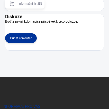
Informační list EN
Diskuze
Buďte první, kdo napíše příspěvek k této položce.
Přidat komentář
Z
á
p
a
t
í
INFORMACE PRO VÁS