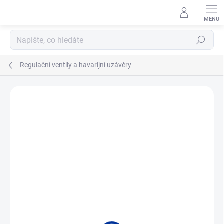
Přejít
na
obsah
Hledat
Regulační ventily a havarijní uzávěry
ZNAČKA:
ARI