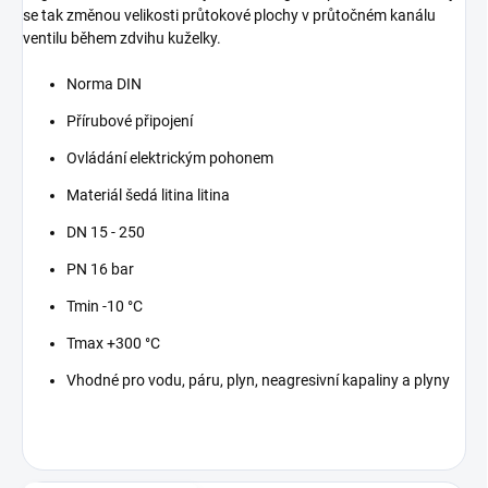
se tak změnou velikosti průtokové plochy v průtočném kanálu
ventilu během zdvihu kuželky.
Norma
DIN
Přírubové
připojení
Ovládání elektrickým pohonem
Materiál šedá litina
litina
DN
15 - 250
PN
16
bar
Tmin
-10
°C
Tmax
+300
°C
Vhodné pro
vodu, páru, plyn, neagresivní kapaliny a plyny