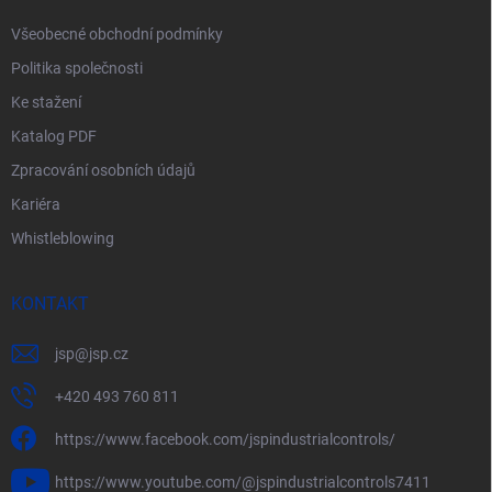
Všeobecné obchodní podmínky
Politika společnosti
Ke stažení
Katalog PDF
Zpracování osobních údajů
Kariéra
Whistleblowing
KONTAKT
jsp
@
jsp.cz
+420 493 760 811
https://www.facebook.com/jspindustrialcontrols/
https://www.youtube.com/@jspindustrialcontrols7411