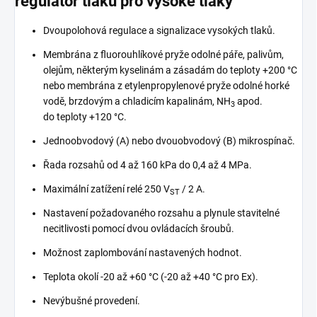
regulátor tlaku pro vysoké tlaky
Dvoupolohová regulace a signalizace vysokých tlaků.
Membrána z fluorouhlíkové pryže odolné páře, palivům,
olejům, některým kyselinám a zásadám do teploty +200 °C
nebo membrána z etylenpropylenové pryže odolné horké
vodě, brzdovým a chladicím kapalinám, NH
apod.
3
do teploty +120 °C.
Jednoobvodový (A) nebo dvouobvodový (B) mikrospínač.
Řada rozsahů od 4 až 160 kPa do 0,4 až 4 MPa.
Maximální zatížení relé 250 V
/ 2 A.
ST
Nastavení požadovaného rozsahu a plynule stavitelné
necitlivosti pomocí dvou ovládacích šroubů.
Možnost zaplombování nastavených hodnot.
Teplota okolí -20 až +60 °C (-20 až +40 °C pro Ex).
Nevýbušné provedení.