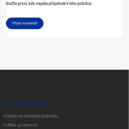
Buďte první, kdo napíše příspěvek k této položce.
Přidat komentář
Z
á
p
a
t
í
INFORMACE PRO VÁS
Všeobecné obchodní podmínky
Politika společnosti