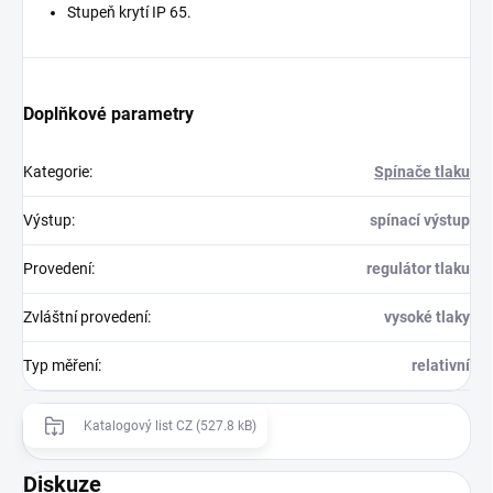
Stupeň krytí IP 65.
Doplňkové parametry
Kategorie
:
Spínače tlaku
Výstup
:
spínací výstup
Provedení
:
regulátor tlaku
Zvláštní provedení
:
vysoké tlaky
Typ měření
:
relativní
Katalogový list CZ (527.8 kB)
Diskuze