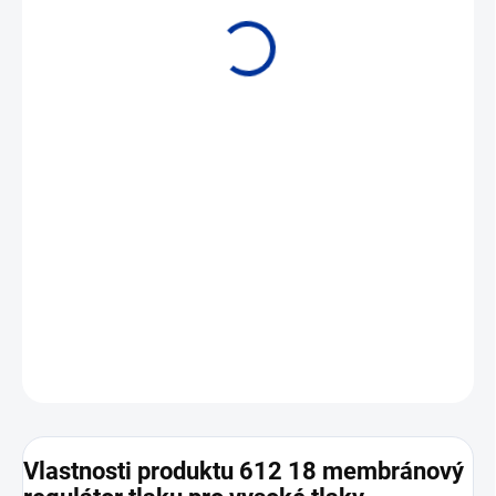
• Řada rozsahů od 4 až 160 kPa do 0,4 až 4 MPa • Maximální
zatížení relé 250 V
/ 2 A.
ST
DETAILNÍ INFORMACE
ZEPTAT SE
Vlastnosti produktu 612 18 membránový