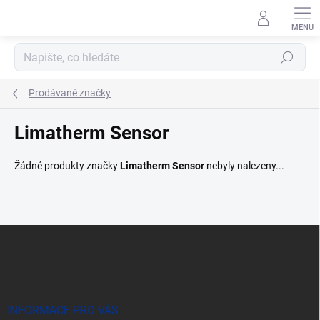
Přejít
na
obsah
Hledat
Prodávané značky
Limatherm Sensor
Žádné produkty značky
Limatherm Sensor
nebyly nalezeny...
Z
á
p
a
t
í
INFORMACE PRO VÁS