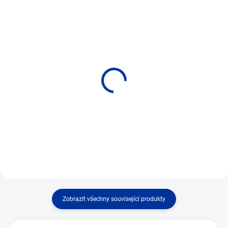
VS 100, VS 110, VS 120
VS 200 Dvoucestná
Jednocestné ventily
ventilová souprava
• Provozní tlak až 42 MPa •
• Provozní tlak až 42 MPa •
Provozní teplota až 500 °C.
Provozní teplota až 500 °C.
Zobrazit všechny související produkty