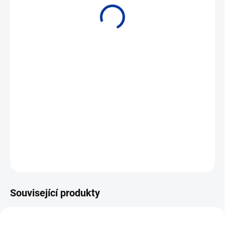
• Provozní tlak až 42 MPa • Provozní teplota až 500 °C.
DETAILNÍ INFORMACE
ZEPTAT SE
Související produkty