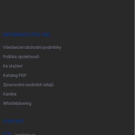
Z
á
p
a
t
í
INFORMACE PRO VÁS
Všeobecné obchodní podmínky
Politika společnosti
Ke stažení
Katalog PDF
Zpracování osobních údajů
Kariéra
Whistleblowing
KONTAKT