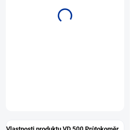
• Vhodné pro extrémně vysoké průtoky.
DETAILNÍ INFORMACE
ZEPTAT SE
Vlastnosti produktu VD 500 Průtokoměr