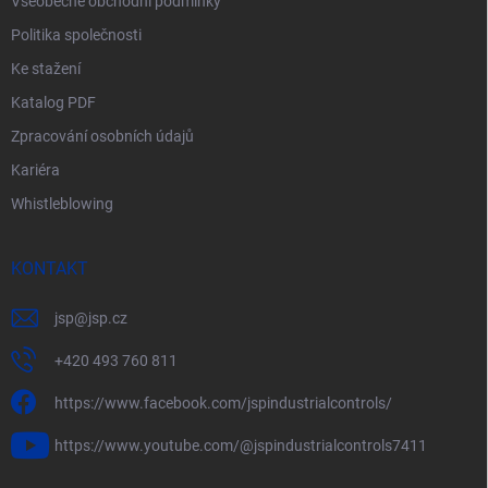
Všeobecné obchodní podmínky
Politika společnosti
Ke stažení
Katalog PDF
Zpracování osobních údajů
Kariéra
Whistleblowing
KONTAKT
jsp
@
jsp.cz
+420 493 760 811
https://www.facebook.com/jspindustrialcontrols/
https://www.youtube.com/@jspindustrialcontrols7411