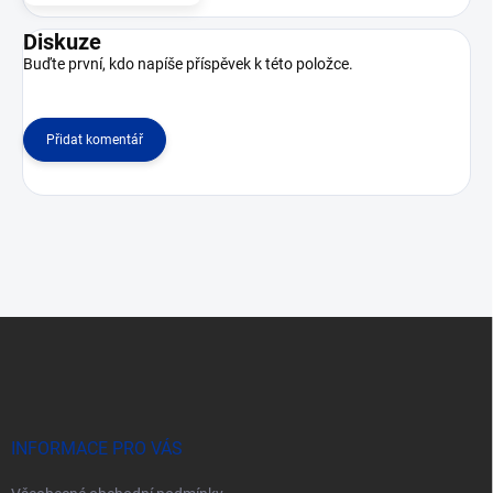
Diskuze
Buďte první, kdo napíše příspěvek k této položce.
Přidat komentář
Z
á
p
a
t
í
INFORMACE PRO VÁS