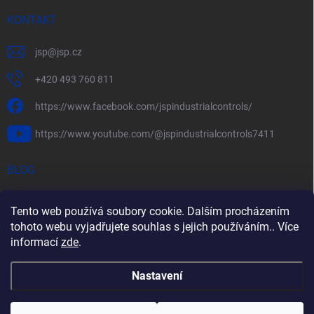
KONTAKT
jsp
@
jsp.cz
+420 493 760 811
https://www.facebook.com/jspindustrialcontrols/
https://www.youtube.com/@jspindustrialcontrols7411
BLOG
Efektivní měření průtoku pomocí rychlostních sond FlowBAR
Tento web používá soubory cookie. Dalším procházením
Stručný průvodce prostředím s nebezpečím výbuchu
tohoto webu vyjadřujete souhlas s jejich používáním.. Více
informací
zde
.
HART – Chytré využití stávající kabeláže
Nastavení