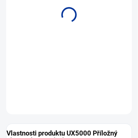
• Vhodné pro měření průtoku v chemickém a těžkém průmyslu
DETAILNÍ INFORMACE
ZEPTAT SE
Vlastnosti produktu UX5000 Příložný