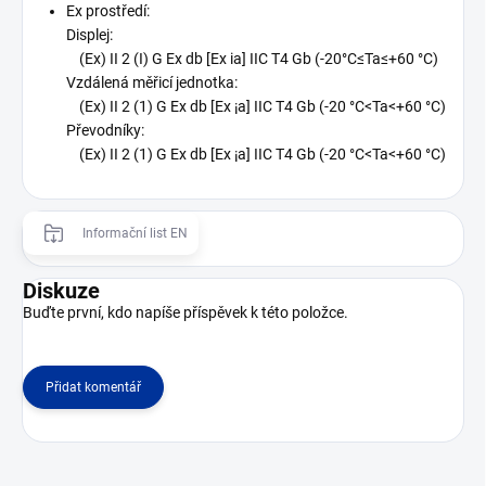
Ex prostředí:
Displej:
(Ex) II 2 (I) G Ex db [Ex ia] IIC T4 Gb (-20°C≤Ta≤+60 °C)
Vzdálená měřicí jednotka:
(Ex) II 2 (1) G Ex db [Ex ¡a] IIC T4 Gb (-20 °C<Ta<+60 °C)
Převodníky:
(Ex) II 2 (1) G Ex db [Ex ¡a] IIC T4 Gb (-20 °C<Ta<+60 °C)
Informační list EN
Diskuze
Buďte první, kdo napíše příspěvek k této položce.
Přidat komentář