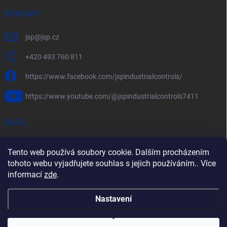
KONTAKT
jsp
@
jsp.cz
+420 493 760 811
https://www.facebook.com/jspindustrialcontrols/
https://www.youtube.com/@jspindustrialcontrols7411
BLOG
Efektivní měření průtoku pomocí rychlostních sond FlowBAR
Tento web používá soubory cookie. Dalším procházením
Stručný průvodce prostředím s nebezpečím výbuchu
tohoto webu vyjadřujete souhlas s jejich používáním.. Více
informací
zde
.
HART – Chytré využití stávající kabeláže
Nastavení