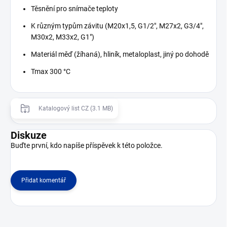
Těsnění pro snímače teploty
K různým typům závitu (M20x1,5, G1/2", M27x2, G3/4",
M30x2, M33x2, G1")
Materiál měď (žíhaná), hliník, metaloplast, jiný po dohodě
Tmax 300 °C
Katalogový list CZ (3.1 MB)
Diskuze
Buďte první, kdo napíše příspěvek k této položce.
Přidat komentář