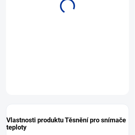
Materiál měď (žíhaná), hliník, metaloplast, jiný po dohodě
DETAILNÍ INFORMACE
ZEPTAT SE
Vlastnosti produktu Těsnění pro snímače
teploty