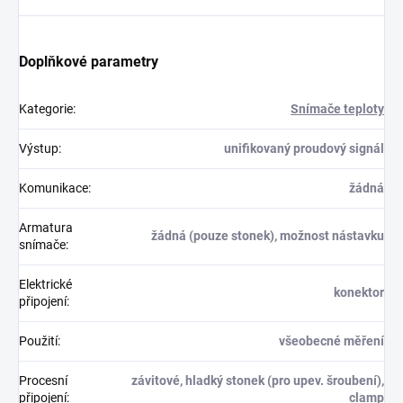
Doplňkové parametry
Kategorie
:
Snímače teploty
Výstup
:
unifikovaný proudový signál
Komunikace
:
žádná
Armatura
žádná (pouze stonek), možnost nástavku
snímače
:
Elektrické
konektor
připojení
:
Použití
:
všeobecné měření
Procesní
závitové, hladký stonek (pro upev. šroubení),
připojení
:
clamp