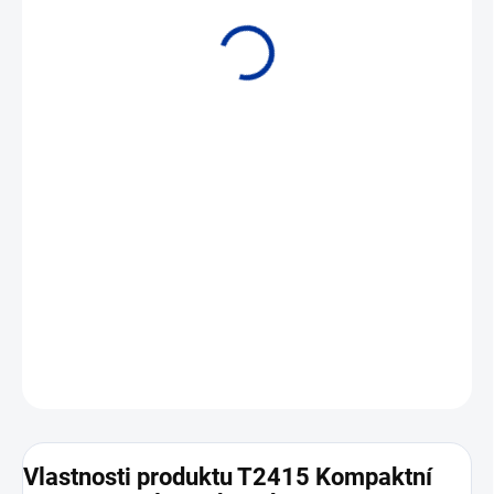
• Měřicí odpor • Měřicí rozsah -50 až +200 °C • Výstup 4 až 20 mA
DETAILNÍ INFORMACE
ZEPTAT SE
Vlastnosti produktu T2415 Kompaktní