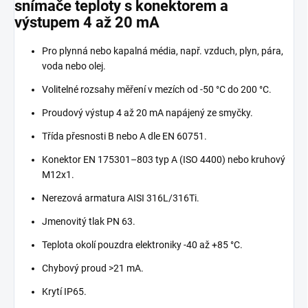
snímače teploty s konektorem a
výstupem 4 až 20 mA
Pro plynná nebo kapalná média, např. vzduch, plyn, pára,
voda nebo olej.
Volitelné rozsahy měření v mezích od -50 °C do 200 °C.
Proudový výstup 4 až 20 mA napájený ze smyčky.
Třída přesnosti B nebo A dle EN 60751.
Konektor EN 175301–803 typ A (ISO 4400) nebo kruhový
M12x1.
Nerezová armatura AISI 316L/316Ti.
Jmenovitý tlak PN 63.
Teplota okolí pouzdra elektroniky -40 až +85 °C.
Chybový proud >21 mA.
Krytí IP65.