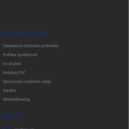
Z
á
p
a
t
í
INFORMACE PRO VÁS
Všeobecné obchodní podmínky
Politika společnosti
Ke stažení
Katalog PDF
Zpracování osobních údajů
Kariéra
Whistleblowing
KONTAKT