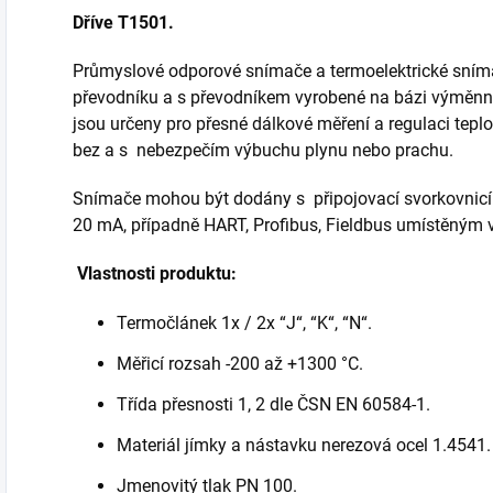
Dříve T1501.
Průmyslové odporové snímače a termoelektrické sní
převodníku a s převodníkem vyrobené na bázi výměnnýc
jsou určeny pro přesné dálkové měření a regulaci tepl
bez a s nebezpečím výbuchu plynu nebo prachu.
Snímače mohou být dodány s připojovací svorkovnic
20 mA, případně HART, Profibus, Fieldbus umístěným 
Vlastnosti produktu:
Termočlánek 1x / 2x “J“, “K“, “N“.
Měřicí rozsah -200 až +1300 °C.
Třída přesnosti 1, 2 dle ČSN EN 60584-1.
Materiál jímky a nástavku nerezová ocel 1.4541.
Jmenovitý tlak PN 100.