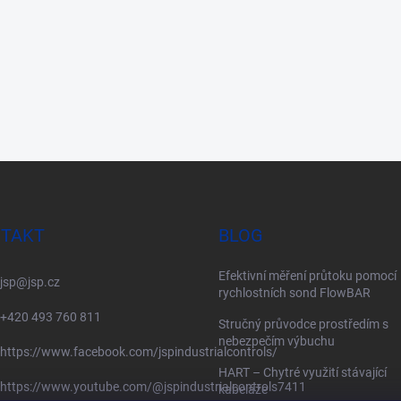
TAKT
BLOG
Efektivní měření průtoku pomocí
jsp
@
jsp.cz
rychlostních sond FlowBAR
+420 493 760 811
Stručný průvodce prostředím s
nebezpečím výbuchu
https://www.facebook.com/jspindustrialcontrols/
HART – Chytré využití stávající
https://www.youtube.com/@jspindustrialcontrols7411
kabeláže