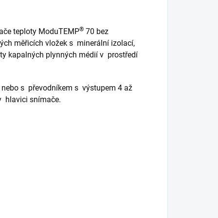
®
mače teploty ModuTEMP
70 bez
h měřicích vložek s minerální izolací,
oty kapalných plynných médií v prostředí
í nebo s převodníkem s výstupem 4 až
v hlavici snímače.