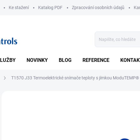
Ke stažení
Katalog PDF
Zpracování osobních údajů
Kar
LUŽBY
NOVINKY
BLOG
REFERENCE
KONTAK
T1570 J33 Termoelektrické snímače teploty s jímkou ModuTEMP®
ZNAČKA:
JSP
• Te
přes
DETA