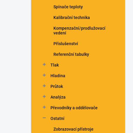
n
Spínače teploty
í
p
Kalibrační technika
a
n
Kompenzační/prodlužovací
vedení
e
l
Příslušenství
Referenční tabulky
Tlak
Hladina
Průtok
Analýza
Převodníky a oddělovače
Ostatní
Zobrazovací přístroje