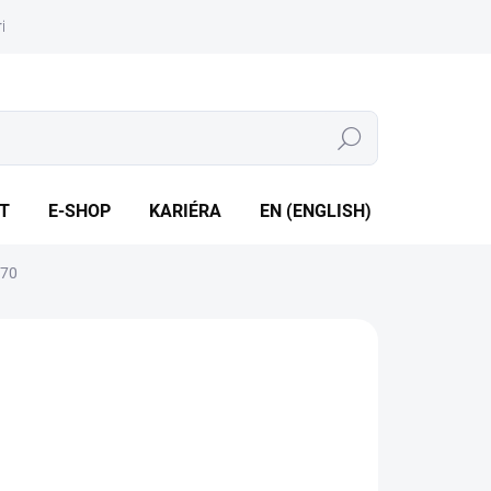
iéra
Whistleblowing
Hledat
T
E-SHOP
KARIÉRA
EN (ENGLISH)
 70
rmoelektrická čidla • Rozsahy -200 až +1300 °C • Tř.
nosti 1, 2 • Integrovaná jímka PN100
ILNÍ INFORMACE