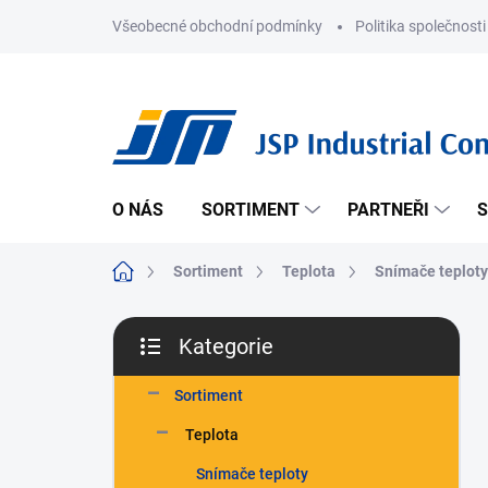
Přejít
Všeobecné obchodní podmínky
Politika společnosti
na
obsah
O NÁS
SORTIMENT
PARTNEŘI
S
Domů
Sortiment
Teplota
Snímače teploty
P
Kategorie
o
Přeskočit
s
kategorie
t
Sortiment
r
Teplota
a
n
Snímače teploty