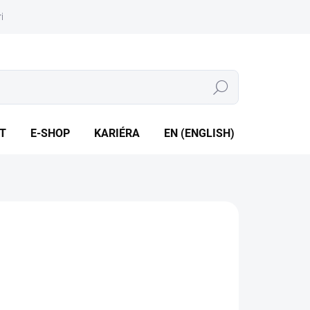
iéra
Whistleblowing
Hledat
T
E-SHOP
KARIÉRA
EN (ENGLISH)
řicí odpor 1x Pt100 / Pt1000 • Měřicí rozsah -50 až +105 °C
ovedení s holým stonkem
ILNÍ INFORMACE