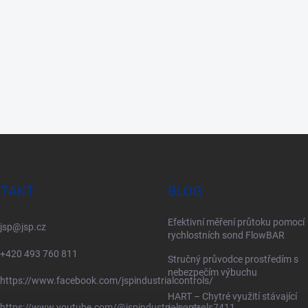
TAKT
BLOG
Efektivní měření průtoku pomocí
jsp
@
jsp.cz
rychlostních sond FlowBAR
+420 493 760 811
Stručný průvodce prostředím s
nebezpečím výbuchu
https://www.facebook.com/jspindustrialcontrols/
HART – Chytré využití stávající
https://www.youtube.com/@jspindustrialcontrols7411