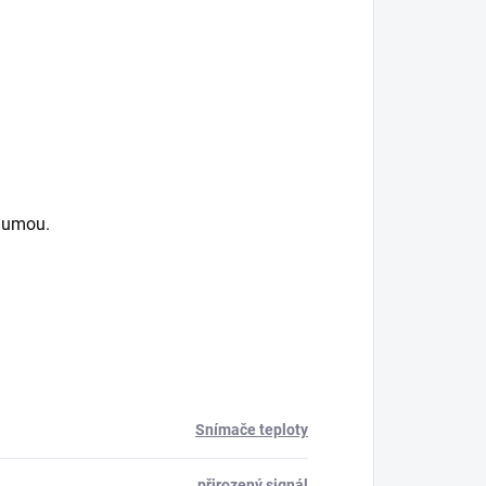
 gumou.
Snímače teploty
přirozený signál