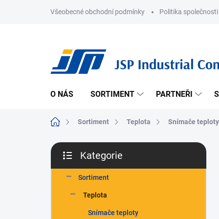
Přejít
Všeobecné obchodní podmínky
Politika společnosti
na
obsah
O NÁS
SORTIMENT
PARTNEŘI
S
Domů
Sortiment
Teplota
Snímače teploty
P
Kategorie
o
Přeskočit
s
kategorie
t
Sortiment
r
Teplota
a
n
Snímače teploty