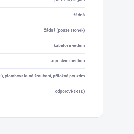
žádná
žádná (pouze stonek)
kabelové vedení
agresivní médium
í), plombovatelné šroubení, příložné pouzdro
odporové (RTD)