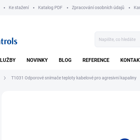
Ke stažení
Katalog PDF
Zpracování osobních údajů
Kar
LUŽBY
NOVINKY
BLOG
REFERENCE
KONTAK
T1031 Odporové snímače teploty kabelové pro agresivní kapaliny
ZNAČKA:
JSP
• Mě
• Pr
DETA