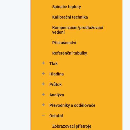
n
Spínače teploty
í
p
Kalibrační technika
a
n
Kompenzační/prodlužovací
vedení
e
l
Příslušenství
Referenční tabulky
Tlak
Hladina
Průtok
Analýza
Převodníky a oddělovače
Ostatní
Zobrazovací přístroje