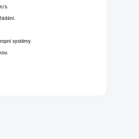
m/s.
žádání.
ropní systémy.
kou.