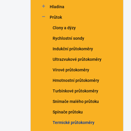
n
Hladina
í
p
Průtok
a
n
Clony a dýzy
e
Rychlostní sondy
l
Indukční průtokoměry
Ultrazvukové průtokoměry
Vírové průtokoměry
Hmotnostní průtokoměry
Turbínkové průtokoměry
Snímače malého průtoku
Spínače průtoku
Termické průtokoměry