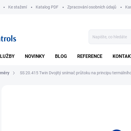
Ke stažení
Katalog PDF
Zpracování osobních údajů
Kar
LUŽBY
NOVINKY
BLOG
REFERENCE
KONTAK
oměry
SS 20.415 Twin Dvojitý snímač průtoku na principu termáln
ZNAČKA:
SCHMIDT
• Re
rozs
DETA