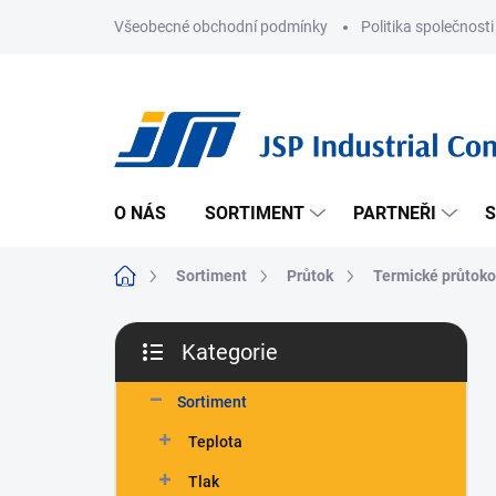
Přejít
Všeobecné obchodní podmínky
Politika společnosti
na
obsah
O NÁS
SORTIMENT
PARTNEŘI
S
Domů
Sortiment
Průtok
Termické průtok
P
Kategorie
o
Přeskočit
s
kategorie
t
Sortiment
r
Teplota
a
n
Tlak