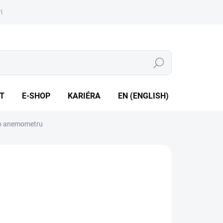
iéra
Whistleblowing
Hledat
T
E-SHOP
KARIÉRA
EN (ENGLISH)
ího anemometru
dundantní monitorování laminárního proudění • Měřicí
ah: rychlosti proudění od 0,05 do 2,5 m/s
ILNÍ INFORMACE