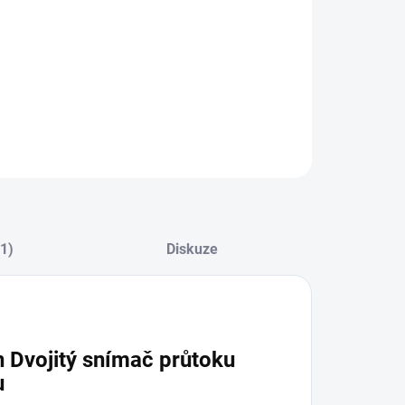
ZEPTAT SE
(1)
Diskuze
n Dvojitý snímač průtoku
u