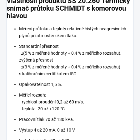
Vlastnosti produktu SS 20.260 Termický
snímač průtoku SCHMIDT s komorovou
hlavou
Měření průtoku a teploty relativně čistých neagresivních
plynů při atmosférickém tlaku.
Standardní přesnost
±(5 % z měřené hodnoty + 0,4 % z měřicího rozsahu),
zvýšená přesnost
±(3 % z měřené hodnoty + 0,4 % z měřicího rozsahu)
s kalibračním certifikátem ISO.
Opakovatelnost 1,5 %.
Měřicí rozsah:
rychlost proudění 0,2 až 60 m/s,
teplota -20 až +120 °C.
Pracovní tlak 70 až 130 kPa.
Výstup 4 až 20 mA, 0 až 10 V.