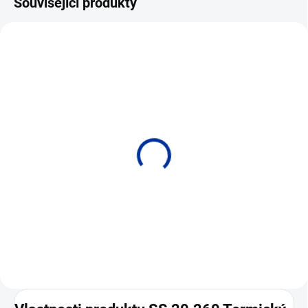
Související produkty
MD 10.010/015
Nástěnný LED display
• Zobrazení rychlosti průtoku
nebo objemového průtoku.