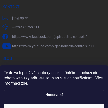
KONTAKT
jsp
@
jsp.cz
+420 493 760 811
https://www.facebook.com/jspindustrialcontrols/
https://www.youtube.com/@jspindustrialcontrols7411
BLOG
Efektivní měření průtoku pomocí rychlostních sond FlowBAR
Tento web používá soubory cookie. Dalším procházením
Stručný průvodce prostředím s nebezpečím výbuchu
tohoto webu vyjadřujete souhlas s jejich používáním.. Více
informací
zde
.
HART – Chytré využití stávající kabeláže
Nastavení