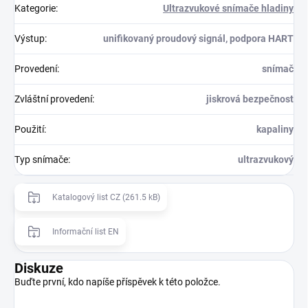
Kategorie
:
Ultrazvukové snímače hladiny
Výstup
:
unifikovaný proudový signál, podpora HART
Provedení
:
snímač
Zvláštní provedení
:
jiskrová bezpečnost
Použití
:
kapaliny
Typ snímače
:
ultrazvukový
Katalogový list CZ (261.5 kB)
Informační list EN
Diskuze
Buďte první, kdo napíše příspěvek k této položce.