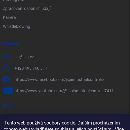
Zpracování osobních údajů
Kariéra
Whistleblowing
KONTAKT
jsp
@
jsp.cz
+420 493 760 811
https://www.facebook.com/jspindustrialcontrols/
https://www.youtube.com/@jspindustrialcontrols7411
BLOG
Efektivní měření průtoku pomocí rychlostních sond FlowBAR
Tento web používá soubory cookie. Dalším procházením
Stručný průvodce prostředím s nebezpečím výbuchu
tohoto webu vyjadřujete souhlas s jejich používáním.. Více