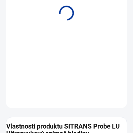
• Měřicí rozsah 0,25 až 6 m nebo 0,25 až 12 m
• Výstupní signál 4
až 20 mA, HART
DETAILNÍ INFORMACE
ZEPTAT SE
Vlastnosti produktu SITRANS Probe LU