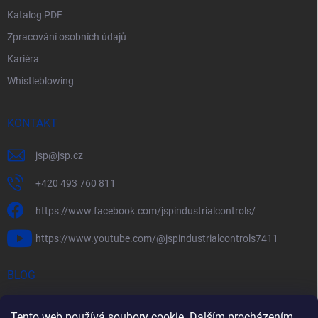
Katalog PDF
Zpracování osobních údajů
Kariéra
Whistleblowing
KONTAKT
jsp
@
jsp.cz
+420 493 760 811
https://www.facebook.com/jspindustrialcontrols/
https://www.youtube.com/@jspindustrialcontrols7411
BLOG
Efektivní měření průtoku pomocí rychlostních sond FlowBAR
Tento web používá soubory cookie. Dalším procházením