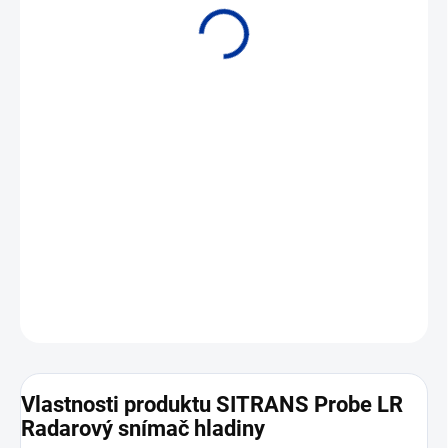
• Měřicí rozsah 0,3 až 20 m
• Výstupní signál 4 až 20 mA, HART
DETAILNÍ INFORMACE
ZEPTAT SE
Vlastnosti produktu SITRANS Probe LR
Radarový snímač hladiny