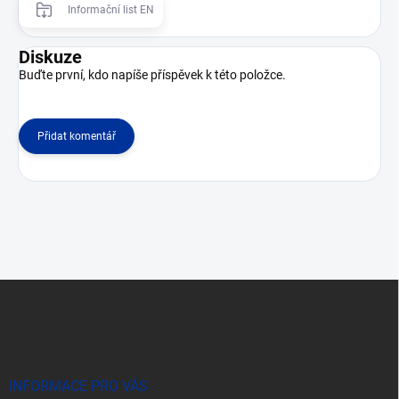
Informační list EN
Diskuze
Buďte první, kdo napíše příspěvek k této položce.
Přidat komentář
Z
á
p
a
t
í
INFORMACE PRO VÁS