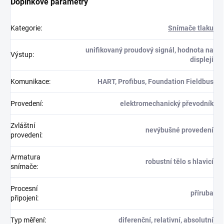
Doplňkové parametry
Kategorie
:
Snímače tlaku
unifikovaný proudový signál, hodnota na
Výstup
:
displeji
Komunikace
:
HART, Profibus, Foundation Fieldbus
Provedení
:
elektromechanický převodník
Zvláštní
nevýbušné provedení
provedení
:
Armatura
robustní tělo s hlavicí
snímače
:
Procesní
příruba
připojení
:
Typ měření
:
diferenční, relativní, absolutní