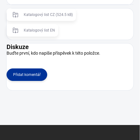
Katalogový list CZ (524.5 kB)
Katalogový list EN
Diskuze
Buďte první, kdo napíše příspěvek k této položce.
Přidat komentář
Z
á