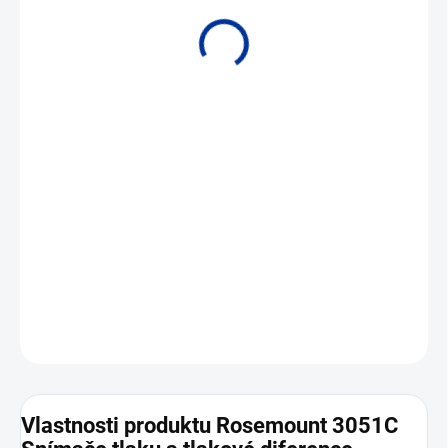
• Rozsahy od 24 Pa do 27,58 MPa • Výstup 4 až 20 mA HART •
Přesnost až 0,04 %
DETAILNÍ INFORMACE
ZEPTAT SE
Vlastnosti produktu Rosemount 3051C