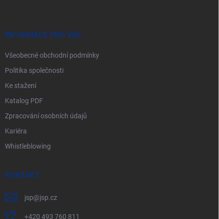
p
a
t
í
INFORMACE PRO VÁS
Všeobecné obchodní podmínky
Politika společnosti
Ke stažení
Katalog PDF
Zpracování osobních údajů
Kariéra
Whistleblowing
KONTAKT
jsp
@
jsp.cz
+420 493 760 811