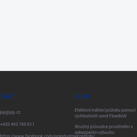
TAKT
BLOG
Efektivní měření průtoku pomocí
jsp
@
jsp.cz
rychlostních sond FlowBAR
+420 493 760 811
Stručný průvodce prostředím s
nebezpečím výbuchu
https://www.facebook.com/jspindustrialcontrols/