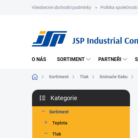
Přejít
Všeobecné obchodní podmínky
Politika společnosti
na
obsah
O NÁS
SORTIMENT
PARTNEŘI
S
Domů
Sortiment
Tlak
Snímače tlaku
P
Kategorie
o
Přeskočit
s
kategorie
t
Sortiment
r
Teplota
a
n
Tlak