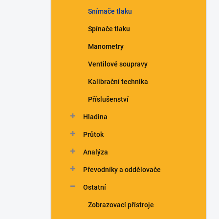
n
Snímače tlaku
í
p
Spínače tlaku
a
n
Manometry
e
Ventilové soupravy
l
Kalibrační technika
Příslušenství
Hladina
Průtok
Analýza
Převodníky a oddělovače
Ostatní
Zobrazovací přístroje