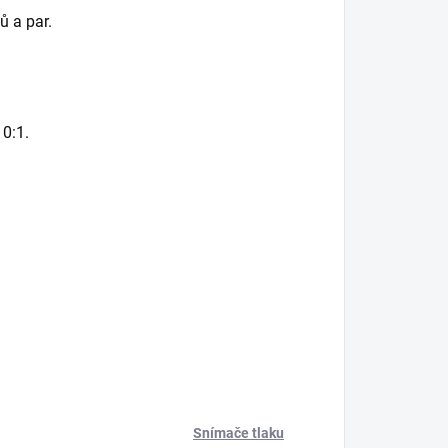
ů a par.
0:1.
Snímače tlaku