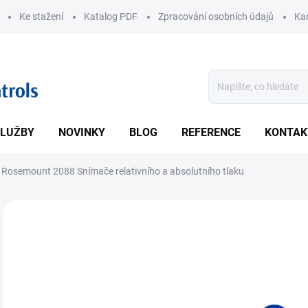
Ke stažení
Katalog PDF
Zpracování osobních údajů
Kar
LUŽBY
NOVINKY
BLOG
REFERENCE
KONTAK
Rosemount 2088 Snímače relativního a absolutního tlaku
ZNAČKA:
EMERSON
• Ro
• Př
DETA