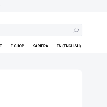
iéra
Whistleblowing
Hledat
T
E-SHOP
KARIÉRA
EN (ENGLISH)
zsahy od 4,14 kPa do 27,58 MPa • Výstup 4 až 20 mA HART
esnost až 0,065 %
ILNÍ INFORMACE