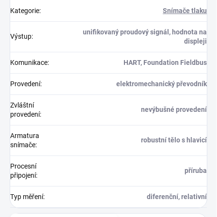
Kategorie
:
Snímače tlaku
unifikovaný proudový signál, hodnota na
Výstup
:
displeji
Komunikace
:
HART, Foundation Fieldbus
Provedení
:
elektromechanický převodník
Zvláštní
nevýbušné provedení
provedení
:
Armatura
robustní tělo s hlavicí
snímače
:
Procesní
příruba
připojení
:
Typ měření
:
diferenční, relativní