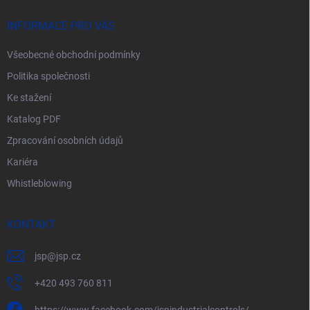
t
í
INFORMACE PRO VÁS
Všeobecné obchodní podmínky
Politika společnosti
Ke stažení
Katalog PDF
Zpracování osobních údajů
Kariéra
Whistleblowing
KONTAKT
jsp
@
jsp.cz
+420 493 760 811
https://www.facebook.com/jspindustrialcontrols/