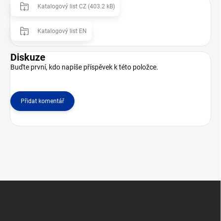
Katalogový list CZ (403.2 kB)
Katalogový list EN
Diskuze
Buďte první, kdo napíše příspěvek k této položce.
Přidat komentář
Z
á
p
a