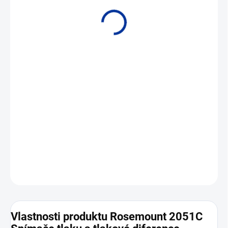
• Rozsahy od 120 Pa do 13,79 MPa • Výstup 4 až 20 mA HART •
Přesnost až 0,065 %
DETAILNÍ INFORMACE
ZEPTAT SE
Vlastnosti produktu Rosemount 2051C