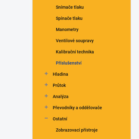
n
Snímače tlaku
í
p
Spínače tlaku
a
n
Manometry
e
Ventilové soupravy
l
Kalibrační technika
Příslušenství
Hladina
Průtok
Analýza
Převodníky a oddělovače
Ostatní
Zobrazovací přístroje