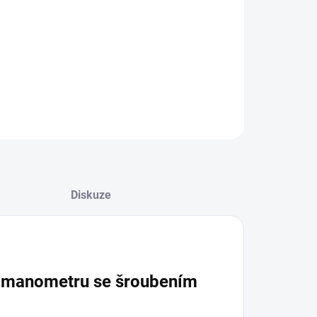
ZEPTAT SE
Diskuze
k manometru se šroubením