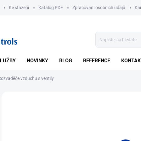
Ke stažení
Katalog PDF
Zpracování osobních údajů
Kar
LUŽBY
NOVINKY
BLOG
REFERENCE
KONTAK
Rozvaděče vzduchu s ventily
ZNAČKA:
JSP
• Př
výst
DETA