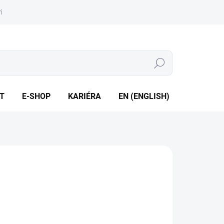
iéra
Whistleblowing
Hledat
T
E-SHOP
KARIÉRA
EN (ENGLISH)
írubové / závitové připojení vstupu • Volitelné množství
upů
ILNÍ INFORMACE