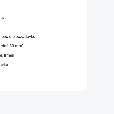
taz
 nebo dle požadavku
ardně 80 mm)
es třmen
davku