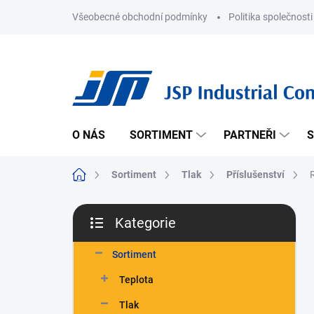
Přejít
Všeobecné obchodní podmínky
Politika společnosti
na
obsah
O NÁS
SORTIMENT
PARTNEŘI
S
Domů
Sortiment
Tlak
Příslušenství
P
Kategorie
o
Přeskočit
s
kategorie
t
Sortiment
r
Teplota
a
n
Tlak