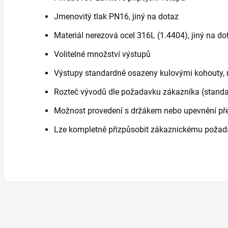
Jmenovitý tlak PN16, jiný na dotaz
Materiál nerezová ocel 316L (1.4404), jiný na do
Volitelné množství výstupů
Výstupy standardně osazeny kulovými kohouty,
Rozteč vývodů dle požadavku zákazníka (stand
Možnost provedení s držákem nebo upevnění př
Lze kompletně přizpůsobit zákaznickému poža