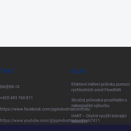
TAKT
BLOG
Efektivní měření průtoku pomocí
jsp
@
jsp.cz
rychlostních sond FlowBAR
+420 493 760 811
Stručný průvodce prostředím s
nebezpečím výbuchu
https://www.facebook.com/jspindustrialcontrols/
HART – Chytré využití stávající
https://www.youtube.com/@jspindustrialcontrols7411
kabeláže