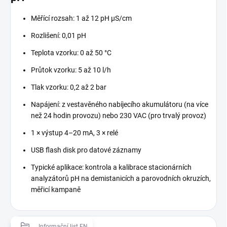
Měřící rozsah: 1 až 12 pH μS/cm
Rozlišení: 0,01 pH
Teplota vzorku: 0 až 50 °C
Průtok vzorku: 5 až 10 l/h
Tlak vzorku: 0,2 až 2 bar
Napájení: z vestavěného nabíjecího akumulátoru (na více
než 24 hodin provozu) nebo 230 VAC (pro trvalý provoz)
1 × výstup 4–20 mA, 3 × relé
USB flash disk pro datové záznamy
Typické aplikace: kontrola a kalibrace stacionárních
analyzátorů pH na demistanicích a parovodních okruzích,
měřicí kampaně
Informační list EN