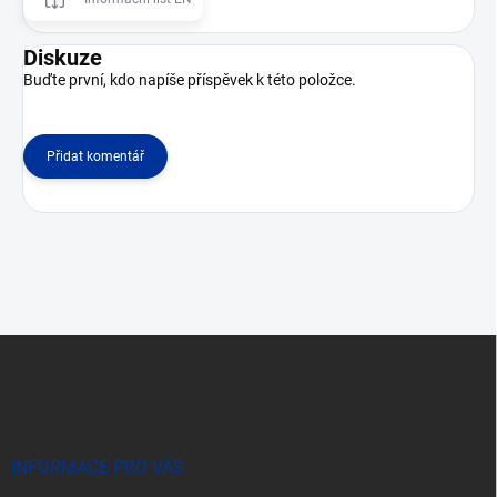
Diskuze
Buďte první, kdo napíše příspěvek k této položce.
Přidat komentář
Z
á
p
a
t
í
INFORMACE PRO VÁS