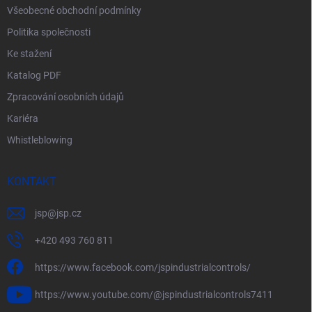
Všeobecné obchodní podmínky
Politika společnosti
Ke stažení
Katalog PDF
Zpracování osobních údajů
Kariéra
Whistleblowing
KONTAKT
jsp
@
jsp.cz
+420 493 760 811
https://www.facebook.com/jspindustrialcontrols/
https://www.youtube.com/@jspindustrialcontrols7411