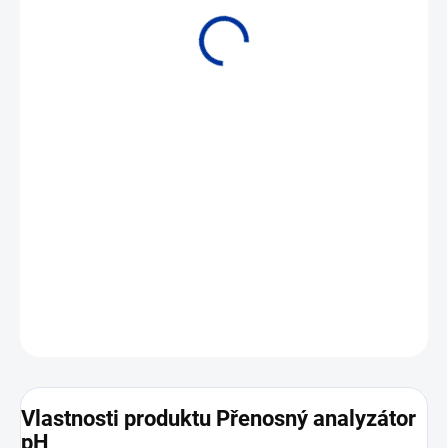
• AMI INSPECTOR PH • Typické aplikace: kontrola a kalibrace
stacionárních analyzátorů pH na demistanicích a parovodních
okruzích, měřicí kampaně
DETAILNÍ INFORMACE
ZEPTAT SE
Vlastnosti produktu Přenosný analyzátor
pH