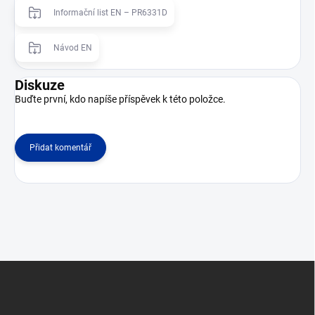
Informační list EN – PR6331D
Návod EN
Diskuze
Buďte první, kdo napíše příspěvek k této položce.
Přidat komentář
Z
á
p
a