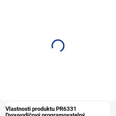
PR5909 Komunikační
rozhraní Loop Link
Komunikační rozhraní Loop Link
PR5909 slouží pro nastavení a
sledování parametrů
programovatelných modulů PR
electronics za použití softwaru
PReset
Vlastnosti produktu PR6331
Dvouvodičový programovatelný