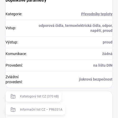
Doplňkové parametry
Kategorie
:
Převodníky teploty
odporová čidla, termoelektrická čidla, odpor,
Vstup
:
napětí, proud
Výstup
:
proud
Komunikace
:
žádná
Provedení
:
na lištu DIN
Zvláštní
jiskrová bezpečnost
provedení
:
Katalogový list CZ (370 kB)
Informační list CZ – PR6331A