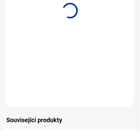
• Univerzální vstup • Přesnost až 0,05 % • Galv. oddělení 1,5 kV AC
DETAILNÍ INFORMACE
ZEPTAT SE
Související produkty