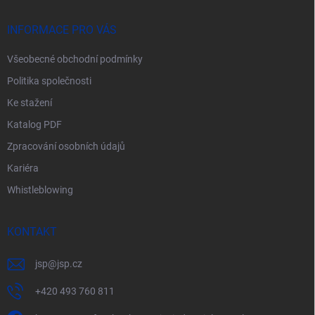
t
í
INFORMACE PRO VÁS
Všeobecné obchodní podmínky
Politika společnosti
Ke stažení
Katalog PDF
Zpracování osobních údajů
Kariéra
Whistleblowing
KONTAKT
jsp
@
jsp.cz
+420 493 760 811