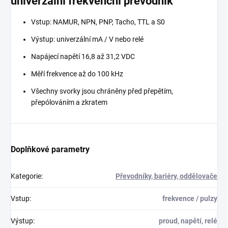
univerzální frekvenční převodník
Vstup: NAMUR, NPN, PNP, Tacho, TTL a S0
Výstup: univerzální mA / V nebo relé
Napájecí napětí 16,8 až 31,2 VDC
Měří frekvence až do 100 kHz
Všechny svorky jsou chráněny před přepětím,
přepólováním a zkratem
Doplňkové parametry
Kategorie
:
Převodníky, bariéry, oddělovače
Vstup
:
frekvence / pulzy
Výstup
:
proud, napětí, relé