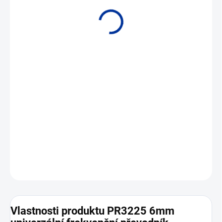
• Vstup frekvence / pulzy • Měří frekvence až do 100 kHz • Šířka
převodníku 6 mm
DETAILNÍ INFORMACE
ZEPTAT SE
Vlastnosti produktu PR3225 6mm