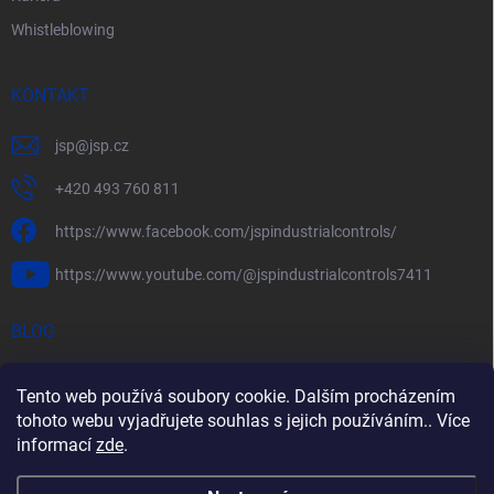
Whistleblowing
KONTAKT
jsp
@
jsp.cz
+420 493 760 811
https://www.facebook.com/jspindustrialcontrols/
https://www.youtube.com/@jspindustrialcontrols7411
BLOG
Efektivní měření průtoku pomocí rychlostních sond FlowBAR
Tento web používá soubory cookie. Dalším procházením
Stručný průvodce prostředím s nebezpečím výbuchu
tohoto webu vyjadřujete souhlas s jejich používáním.. Více
informací
zde
.
HART – Chytré využití stávající kabeláže