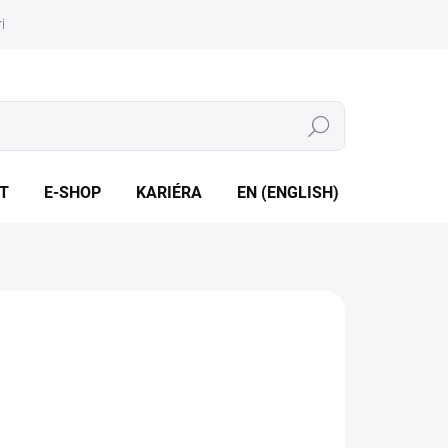
iéra
Whistleblowing
Hledat
T
E-SHOP
KARIÉRA
EN (ENGLISH)
p ± mA / V • Výstup ± mA / V (2x) • Oddělení 2,5 kVAC
ILNÍ INFORMACE
ZEPTAT SE