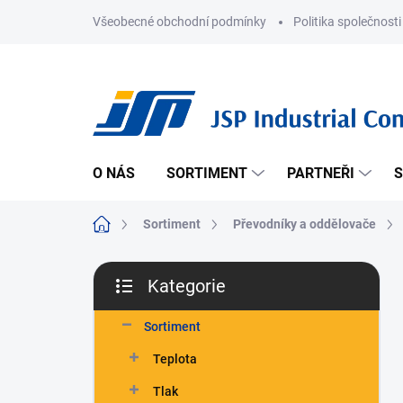
Přejít
Všeobecné obchodní podmínky
Politika společnosti
na
obsah
O NÁS
SORTIMENT
PARTNEŘI
S
Domů
Sortiment
Převodníky a oddělovače
P
Kategorie
o
Přeskočit
s
kategorie
t
Sortiment
r
Teplota
a
n
Tlak