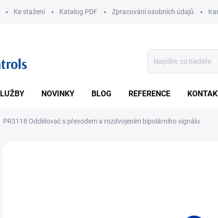
Ke stažení
Katalog PDF
Zpracování osobních údajů
Kar
LUŽBY
NOVINKY
BLOG
REFERENCE
KONTAK
PR3118 Oddělovač s převodem a rozdvojením bipolárního signálu
ZNAČKA:
PR ELECTRONICS
Vstu
DETA