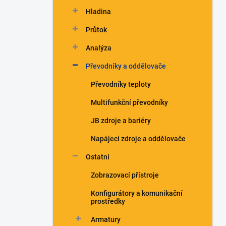
n
Hladina
í
p
Průtok
a
n
Analýza
e
Převodníky a oddělovače
l
Převodníky teploty
Multifunkční převodníky
JB zdroje a bariéry
Napájecí zdroje a oddělovače
Ostatní
Zobrazovací přístroje
Konfigurátory a komunikační
prostředky
Armatury