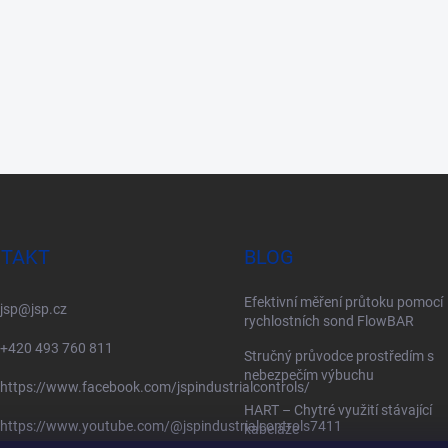
TAKT
BLOG
Efektivní měření průtoku pomocí
jsp
@
jsp.cz
rychlostních sond FlowBAR
+420 493 760 811
Stručný průvodce prostředím s
nebezpečím výbuchu
https://www.facebook.com/jspindustrialcontrols/
HART – Chytré využití stávající
https://www.youtube.com/@jspindustrialcontrols7411
kabeláže