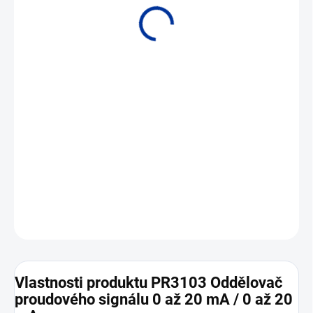
Vstup mA • Výstup mA /– Pomocné napájení • Oddělení 2,5 kVAC
DETAILNÍ INFORMACE
ZEPTAT SE
Vlastnosti produktu PR3103 Oddělovač
proudového signálu 0 až 20 mA / 0 až 20