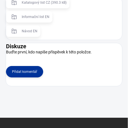
Katalogový list CZ (390.3 kB)
Informační list EN
Návod EN
Diskuze
Buďte první, kdo napíše příspěvek k této položce.
Přidat komentář
Z
á