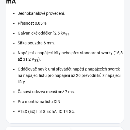
mA
Jednokanálové provedení.
Přesnost 0,05 %.
Galvanické oddělení 2,5 kV
.
ST
Šířka pouzdra 6 mm.
Napájení z napájecí lišty nebo přes standardní svorky (16,8
až 31,2 V
).
SS
Oddělovač navíc umí převádět napětí z napájecích svorek
na napájecí lištu pro napájení až 20 převodníků z napájecí
lišty.
Časová odezva menší než 7 ms.
Pro montáž na lištu DIN.
ATEX (Ex) II 3 G Ex nA IIC T4 Gc.