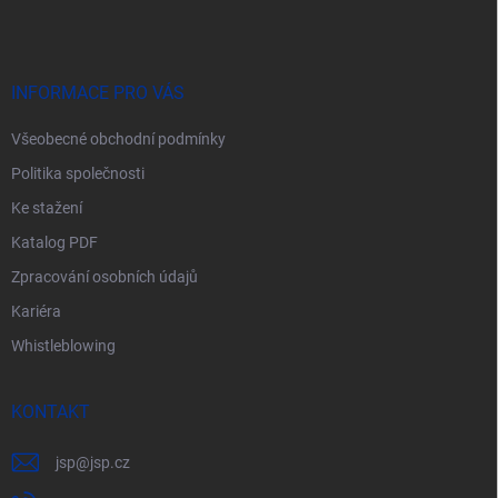
p
a
t
í
INFORMACE PRO VÁS
Všeobecné obchodní podmínky
Politika společnosti
Ke stažení
Katalog PDF
Zpracování osobních údajů
Kariéra
Whistleblowing
KONTAKT
jsp
@
jsp.cz