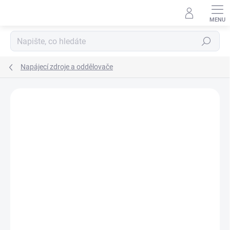
Přejít
na
obsah
Hledat
Napájecí zdroje a oddělovače
ZNAČKA:
PR ELECTRONICS