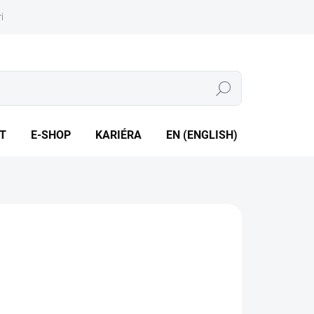
iéra
Whistleblowing
Hledat
T
E-SHOP
KARIÉRA
EN (ENGLISH)
zsahy od 0 do 25 bar • Jeden nebo dva jednopólové (SPDT)
ané nezávislé výstupy • Opakovatelnost lepší než 1 %
ILNÍ INFORMACE