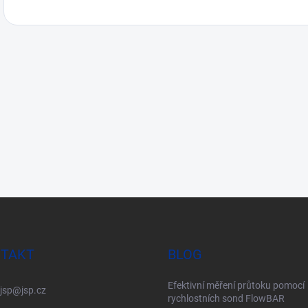
TAKT
BLOG
Efektivní měření průtoku pomocí
jsp
@
jsp.cz
rychlostních sond FlowBAR