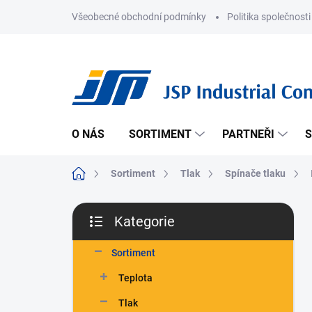
Přejít
Všeobecné obchodní podmínky
Politika společnosti
na
obsah
O NÁS
SORTIMENT
PARTNEŘI
S
Domů
Sortiment
Tlak
Spínače tlaku
P
Kategorie
o
Přeskočit
s
kategorie
t
Sortiment
r
Teplota
a
n
Tlak