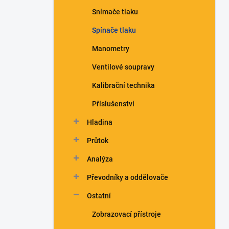
n
Snímače tlaku
í
p
Spínače tlaku
a
n
Manometry
e
Ventilové soupravy
l
Kalibrační technika
Příslušenství
Hladina
Průtok
Analýza
Převodníky a oddělovače
Ostatní
Zobrazovací přístroje