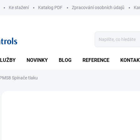
Ke stažení
Katalog PDF
Zpracování osobních údajů
Kar
LUŽBY
NOVINKY
BLOG
REFERENCE
KONTAK
PMS8 Spínače tlaku
ZNAČKA:
TE.MA.
• Ro
spín
DETA