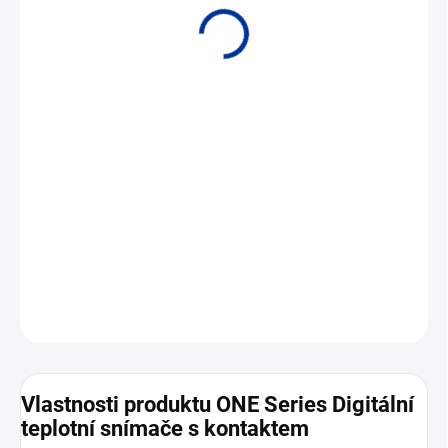
• Měřicí rozsah -154 až +538 °C • Jeden SPST výstup + 4 až 20 mA
DETAILNÍ INFORMACE
ZEPTAT SE
Vlastnosti produktu ONE Series Digitální
teplotní snímače s kontaktem