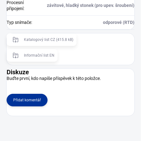
Procesní
závitové, hladký stonek (pro upev. šroubení)
připojení
:
Typ snímače
:
odporové (RTD)
Katalogový list CZ (415.8 kB)
Informační list EN
Diskuze
Buďte první, kdo napíše příspěvek k této položce.
Přidat komentář