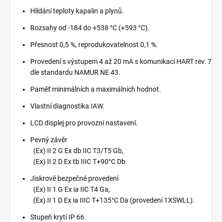
Hlídání teploty kapalin a plynů.
Rozsahy od -184 do +538 °C (+593 °C).
Přesnost 0,5 %, reprodukovatelnost 0,1 %.
Provedení s výstupem 4 až 20 mA s komunikací HART rev. 7
dle standardu NAMUR NE 43.
Paměť minimálních a maximálních hodnot.
Vlastní diagnostika IAW.
LCD displej pro provozní nastavení.
Pevný závěr
(Ex) II 2 G Ex db IIC T3/T5 Gb,
(Ex) II 2 D Ex tb IIIC T+90°C Db.
Jiskrově bezpečné provedení
(Ex) II 1 G Ex ia IIC T4 Ga,
(Ex) II 1 D Ex ia IIIC T+135°C Da (provedení 1XSWLL).
Stupeň krytí IP 66.