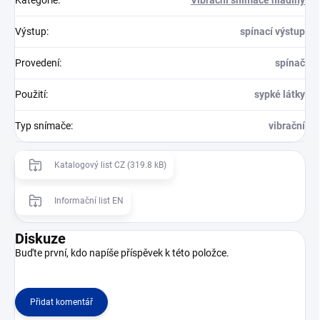
Výstup
:
spínací výstup
Provedení
:
spínač
Použití
:
sypké látky
Typ snímače
:
vibrační
Katalogový list CZ (319.8 kB)
Informační list EN
Diskuze
Buďte první, kdo napíše příspěvek k této položce.
Přidat komentář