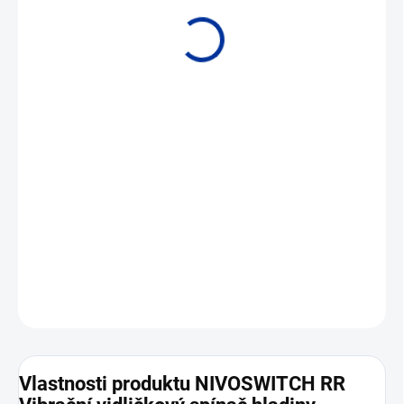
• S
pínání hladiny prášků a granulátů. • Délka sondy 0,137 mm až 3
m.
DETAILNÍ INFORMACE
ZEPTAT SE
Vlastnosti produktu NIVOSWITCH RR