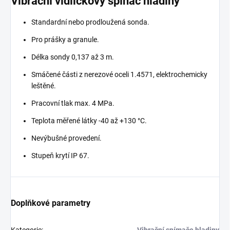
Vibrační vidličkový spínač hladiny
Standardní nebo prodloužená sonda.
Pro prášky a granule.
Délka sondy 0,137 až 3 m.
Smáčené části z nerezové oceli 1.4571, elektrochemicky
leštěné.
Pracovní tlak max. 4 MPa.
Teplota měřené látky -40 až +130 °C.
Nevýbušné provedení.
Stupeň krytí IP 67.
Doplňkové parametry
Kategorie
:
Vibrační snímače hladiny