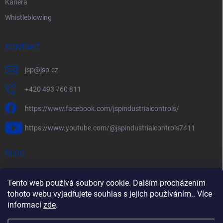
Kariéra
Whistleblowing
KONTAKT
jsp
@
jsp.cz
+420 493 760 811
https://www.facebook.com/jspindustrialcontrols/
https://www.youtube.com/@jspindustrialcontrols7411
BLOG
Efektivní měření průtoku pomocí rychlostních sond FlowBAR
Tento web používá soubory cookie. Dalším procházením
Stručný průvodce prostředím s nebezpečím výbuchu
tohoto webu vyjadřujete souhlas s jejich používáním.. Více
informací
zde
.
HART – Chytré využití stávající kabeláže