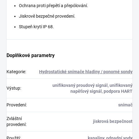
Ochrana proti přepětí a přepólování.
Jiskrově bezpečné provedení.
Stupeň krytí IP 68.
Doplňkové parametry
Kategorie
:
Hydrostatické snímače hladiny / ponorné sondy
unifikovaný proudový signál, unifikovaný
Výstup
:
napěťový signál, podpora HART
Provedení
:
snímač
Zvláštní
jiskrová bezpečnost
provedení
:
Použití
:
kapaliny, odpadní vody