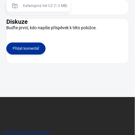
Katalogový list CZ (1.3 MB)
Diskuze
Buďte první, kdo napíše příspěvek k této položce.
Přidat komentář
Z
á
p
a
t
í
INFORMACE PRO VÁS