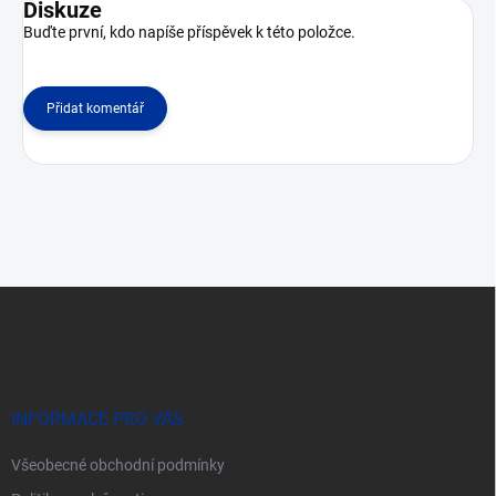
Diskuze
Buďte první, kdo napíše příspěvek k této položce.
Přidat komentář
Z
á
p
a
t
í
INFORMACE PRO VÁS
Všeobecné obchodní podmínky