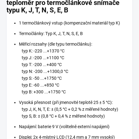
teploměr pro termočlánkové snímače
typu K, J, T, N, S, E, B
1 termočlánkový vstup (kompenzační materiál typ K)
Termočlánky: Typ K, J, T, N, S, E, B
Měřicí rozsahy (dle typu termočlánku):
typ K: -220 ...+1370 °C
typ J: -200 ...+1100 °C
typ T: -200 ...+400 °C
typ N: -200 ...+1300,0 °C
typ S: -50 ...+1750 °C
typ E: -60 ...+850 °C
typ B: +300 ...+1750 °C
Vysoká přesnost (při jmenovité teplotě 25 ± 5 °C):
typ J, K, N, T, E: ± (0,5 °C + 0,2 % z měřené hodnoty)
typ S, B: ± (0,8 °C + 0,4 % z měřené hodnoty)
Napájení: baterie 9 V (volitelně externí napájení)
Displej: 2x 4-místný LCD (12,4 mm a 7 mm vysoký)