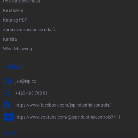
Politika společnosti
Ke stažení
Katalog PDF
Zpracování osobních údajů
Kariéra
Whistleblowing
KONTAKT
jsp
@
jsp.cz
+420 493 760 811
https://www.facebook.com/jspindustrialcontrols/
https://www.youtube.com/@jspindustrialcontrols7411
BLOG