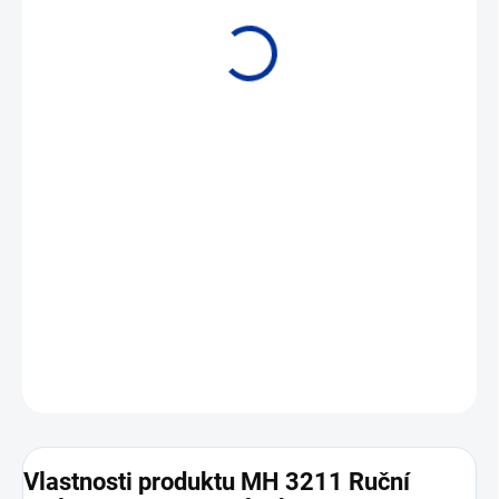
• 1 termočlánkový vstup • Termočlánky: Typ K, J, T, N, S, E, B
DETAILNÍ INFORMACE
ZEPTAT SE
Vlastnosti produktu MH 3211 Ruční