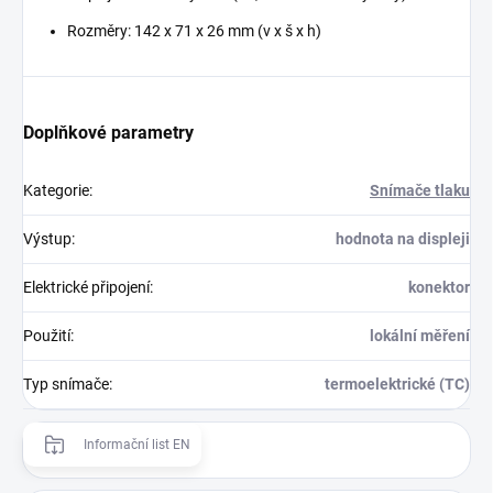
Rozměry: 142 x 71 x 26 mm (v x š x h)
Doplňkové parametry
Kategorie
:
Snímače tlaku
Výstup
:
hodnota na displeji
Elektrické připojení
:
konektor
Použití
:
lokální měření
Typ snímače
:
termoelektrické (TC)
Informační list EN