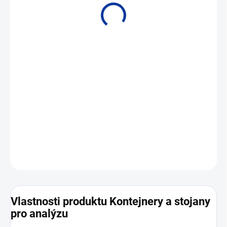
• Kompletní funkční odzkoušení celé výbavy kontejneru včetně
tlakových zkoušek před expedicí
DETAILNÍ INFORMACE
ZEPTAT SE
Vlastnosti produktu Kontejnery a stojany
pro analýzu