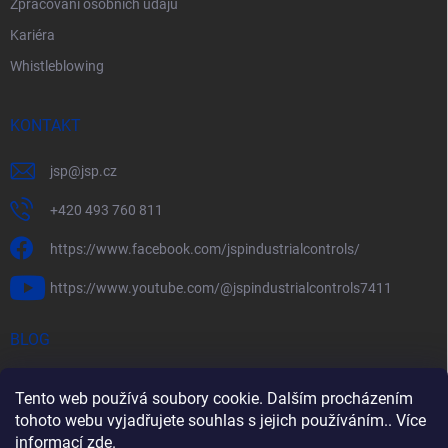
Zpracování osobních údajů
Kariéra
Whistleblowing
KONTAKT
jsp
@
jsp.cz
+420 493 760 811
https://www.facebook.com/jspindustrialcontrols/
https://www.youtube.com/@jspindustrialcontrols7411
BLOG
Efektivní měření průtoku pomocí rychlostních sond FlowBAR
Tento web používá soubory cookie. Dalším procházením
Stručný průvodce prostředím s nebezpečím výbuchu
tohoto webu vyjadřujete souhlas s jejich používáním.. Více
informací
zde
.
HART – Chytré využití stávající kabeláže