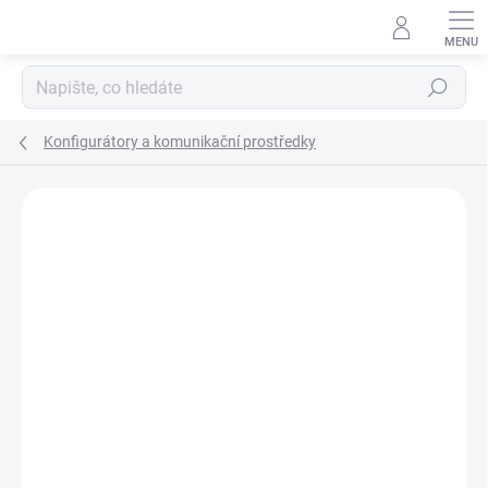
Přejít
na
obsah
Hledat
Konfigurátory a komunikační prostředky
ZNAČKA:
PROCOMSOL