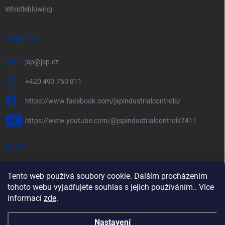
Whistleblowing
KONTAKT
jsp
@
jsp.cz
+420 493 760 811
https://www.facebook.com/jspindustrialcontrols/
https://www.youtube.com/@jspindustrialcontrols7411
BLOG
Efektivní měření průtoku pomocí rychlostních sond FlowBAR
Tento web používá soubory cookie. Dalším procházením
Stručný průvodce prostředím s nebezpečím výbuchu
tohoto webu vyjadřujete souhlas s jejich používáním.. Více
informací
zde
.
HART – Chytré využití stávající kabeláže
Nastavení