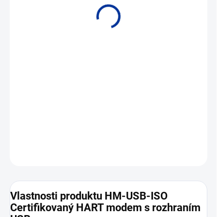
Standardní délka kabelu 1,2
m • Vysouvací/zachytávací svorky
DETAILNÍ INFORMACE
ZEPTAT SE
Vlastnosti produktu HM-USB-ISO
Certifikovaný HART modem s rozhraním