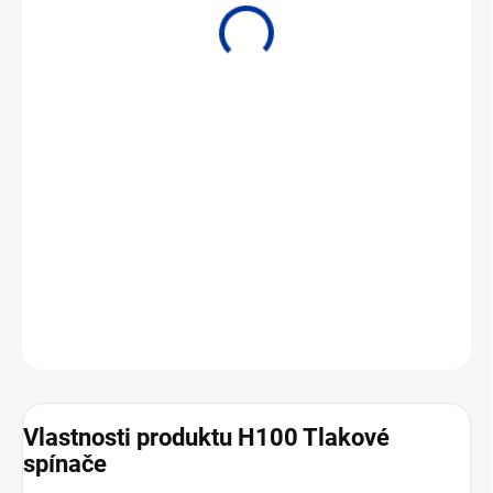
• Rozsahy od -1 do 344,7 bar • Hlídání podtlaku a přetlaku kapalin
a plynů
DETAILNÍ INFORMACE
ZEPTAT SE
Vlastnosti produktu H100 Tlakové
spínače