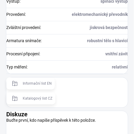
Výstup
:
spínací výstup
Provedení
:
elektromechanický převodník
Zvláštní provedení
:
jiskrová bezpečnost
Armatura snímače
:
robustní tělo s hlavicí
Procesní připojení
:
vnitřní závit
Typ měření
:
relativní
Informační list EN
Katalogový list CZ
Diskuze
Buďte první, kdo napíše příspěvek k této položce.