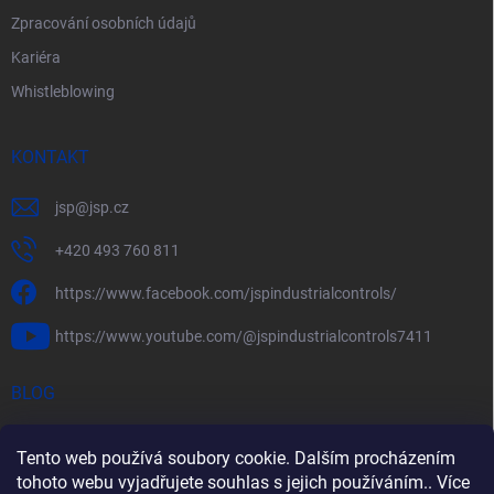
Zpracování osobních údajů
Kariéra
Whistleblowing
KONTAKT
jsp
@
jsp.cz
+420 493 760 811
https://www.facebook.com/jspindustrialcontrols/
https://www.youtube.com/@jspindustrialcontrols7411
BLOG
Efektivní měření průtoku pomocí rychlostních sond FlowBAR
Tento web používá soubory cookie. Dalším procházením
Stručný průvodce prostředím s nebezpečím výbuchu
tohoto webu vyjadřujete souhlas s jejich používáním.. Více