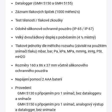
Datalogger (GMH 5150 a GMH 5155)
Záznam tlakových špiček (1000 měření/s)
Test těsnosti / tlakové zkoušky
Odolné silikonové ochranné pouzdro (IP 65 / IP 67)
Velký dvouřádkový displej s podvícením (4 ½ místný)
Tlakové jednotky dle měřicího rozsahu (závislé na použitém
snímači tlaku) mbar, bar, Pa, kPa, MPa, mmHg, inHg, PSI,
mH2O
Rozměry 160 x 86 x 37 mm včetně silikonového
ochranného pouzdra
Napájení pomocí 2 AAA baterií
Provedení:
GMH 5130 s připojením pro 1 snímač, bez dataloggeru
a snímače
GMH 5150 s připojením pro 1 snímač, analogový výstup
a datalogger, bez snímače