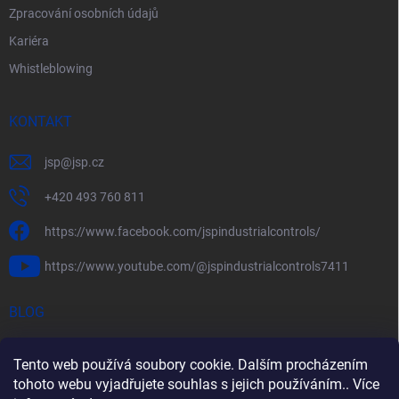
Zpracování osobních údajů
Kariéra
Whistleblowing
KONTAKT
jsp
@
jsp.cz
+420 493 760 811
https://www.facebook.com/jspindustrialcontrols/
https://www.youtube.com/@jspindustrialcontrols7411
BLOG
Efektivní měření průtoku pomocí rychlostních sond FlowBAR
Tento web používá soubory cookie. Dalším procházením
Stručný průvodce prostředím s nebezpečím výbuchu
tohoto webu vyjadřujete souhlas s jejich používáním.. Více