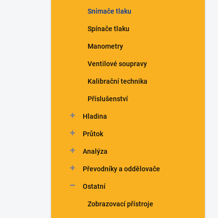
n
Snímače tlaku
í
p
Spínače tlaku
a
n
Manometry
e
Ventilové soupravy
l
Kalibrační technika
Příslušenství
Hladina
Průtok
Analýza
Převodníky a oddělovače
Ostatní
Zobrazovací přístroje