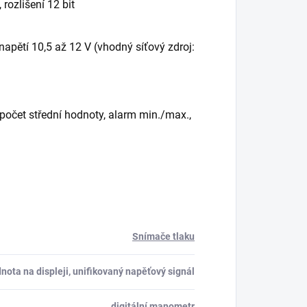
 rozlišení 12 bit
apětí 10,5 až 12 V (vhodný síťový zdroj:
očet střední hodnoty, alarm min./max.,
Snímače tlaku
nota na displeji, unifikovaný napěťový signál
digitální manometr