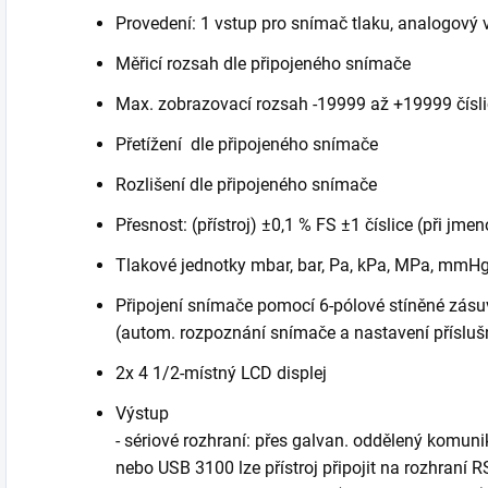
Provedení: 1 vstup pro snímač tlaku, analogový
Měřicí rozsah dle připojeného snímače
Max. zobrazovací rozsah -19999 až +19999 čísli
Přetížení dle připojeného snímače
Rozlišení dle připojeného snímače
Přesnost: (přístroj) ±0,1 % FS ±1 číslice (při jmen
Tlakové jednotky mbar, bar, Pa, kPa, MPa, mmHg
Připojení snímače pomocí 6-pólové stíněné zá
(autom. rozpoznání snímače a nastavení příslu
2x 4 1/2-místný LCD displej
Výstup
- sériové rozhraní: přes galvan. oddělený komu
nebo USB 3100 lze přístroj připojit na rozhraní