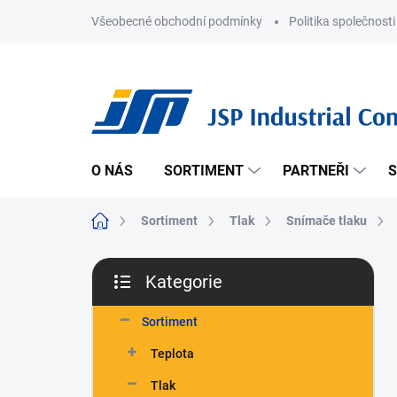
Přejít
Všeobecné obchodní podmínky
Politika společnosti
na
obsah
O NÁS
SORTIMENT
PARTNEŘI
S
Domů
Sortiment
Tlak
Snímače tlaku
P
Kategorie
o
Přeskočit
s
kategorie
t
Sortiment
r
Teplota
a
n
Tlak