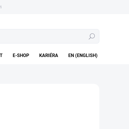
iéra
Whistleblowing
Hledat
T
E-SHOP
KARIÉRA
EN (ENGLISH)
vstup pro snímač tlaku, analogový výstup a datový záznam,
snímače
ILNÍ INFORMACE