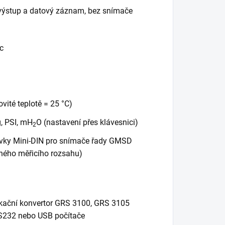
 výstup a datový záznam, bez snímače
c
ovité teplotě = 25 °C)
, PSI, mH
O (nastavení přes klávesnici)
2
suvky Mini-DIN pro snímače řady GMSD
šného měřicího rozsahu)
nikační konvertor GRS 3100, GRS 3105
 RS232 nebo USB počítače