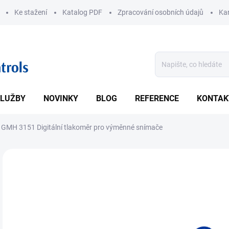
Ke stažení
Katalog PDF
Zpracování osobních údajů
Kar
LUŽBY
NOVINKY
BLOG
REFERENCE
KONTAK
GMH 3151 Digitální tlakoměr pro výměnné snímače
ZNAČKA:
GREISINGER
• 1 
bez 
DETA