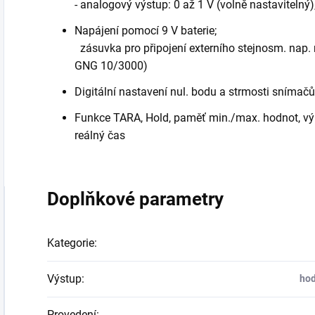
- analogový výstup: 0 až 1 V (volně nastavitelný),
Napájení pomocí 9 V baterie;
zásuvka pro připojení externího stejnosm. nap. n
GNG 10/3000)
Digitální nastavení nul. bodu a strmosti snímačů
Funkce TARA, Hold, paměť min./max. hodnot, výp
reálný čas
Doplňkové parametry
Kategorie
:
Výstup
:
hod
Provedení
: