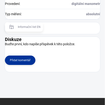
Provedení
:
digitální manometr
Typ měření
:
absolutní
Informační list EN
Diskuze
Buďte první, kdo napíše příspěvek k této položce.
Přidat komentář
Z