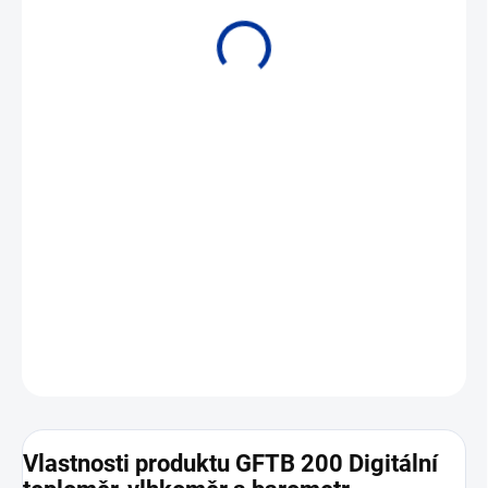
• Rozsahy - Teplota: –25,0 až +70,0 °C / Vlhkost: 0,0 až 100,0 % r.v.
/ Tlak vzduchu: 10,0 až 1100,0 mbar
DETAILNÍ INFORMACE
ZEPTAT SE
Vlastnosti produktu GFTB 200 Digitální