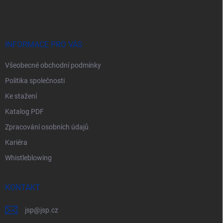
á
p
a
t
í
INFORMACE PRO VÁS
Všeobecné obchodní podmínky
Politika společnosti
Ke stažení
Katalog PDF
Zpracování osobních údajů
Kariéra
Whistleblowing
KONTAKT
jsp
@
jsp.cz