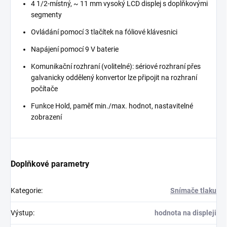
4 1/2-místný, ~ 11 mm vysoký LCD displej s doplňkovými
segmenty
Ovládání pomocí 3 tlačítek na fóliové klávesnici
Napájení pomocí 9 V baterie
Komunikační rozhraní (volitelné): sériové rozhraní přes
galvanicky oddělený konvertor lze připojit na rozhraní
počítače
Funkce Hold, paměť min./max. hodnot, nastavitelné
zobrazení
Doplňkové parametry
Kategorie
:
Snímače tlaku
Výstup
:
hodnota na displeji