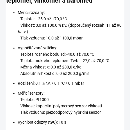
teploměr, vlhkoměr a barometr
Měřicí rozsahy:
Teplota: –25,0 až +70,0 °C
Vlhkost: 0,0 až 100,0 % r.v. (doporučený rozsah: 11 až 90
% r.v.)
Tlak vzduchu: 10,0 až 1100,0 mbar
Vypočítávané veličiny:
Teplota rosného bodu Td: -40,0 až 70,0 °C
Teplota mokrého teploměru Twb: –27,0 až 70,0 °C
Měrná vlhkost x: 0,0 až 280,0 g/kg
Absolutní vlhkost d: 0,0 až 200,0 g/m3
Rozlišení: 0,1 % r.v. / 0,1 °C / 0,1 mbar
Měřicí senzory:
Teplota: Pt1000
Vlhkost: kapacitní polymerový senzor vlhkosti
Tlak vzduchu: piezoodporový hybridní senzor
Rychlost odezvy (t90): 10 s