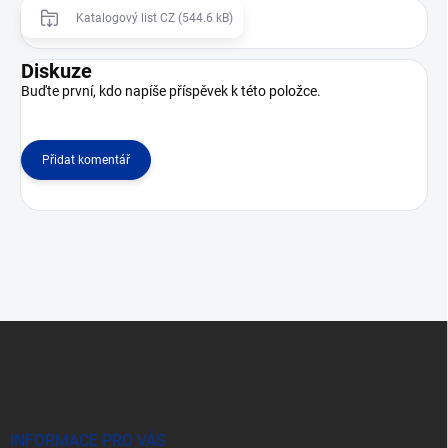
Katalogový list CZ (544.6 kB)
Diskuze
Buďte první, kdo napíše příspěvek k této položce.
Přidat komentář
Z
á
p
a
t
í
INFORMACE PRO VÁS