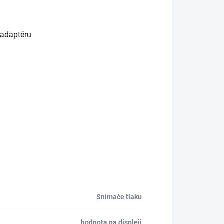
 adaptéru
Snímače tlaku
hodnota na displeji