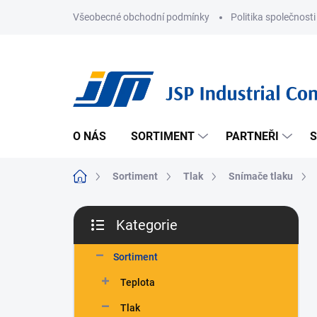
Přejít
Všeobecné obchodní podmínky
Politika společnosti
na
obsah
O NÁS
SORTIMENT
PARTNEŘI
S
Domů
Sortiment
Tlak
Snímače tlaku
P
Kategorie
o
Přeskočit
s
kategorie
t
Sortiment
r
Teplota
a
n
Tlak