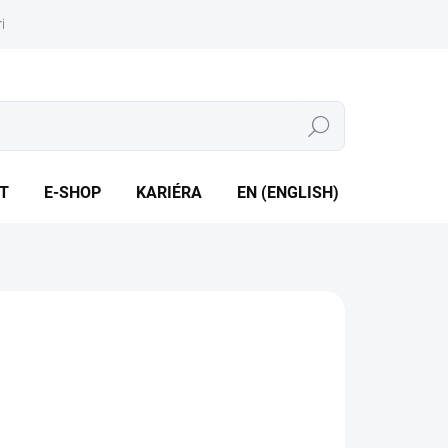
iéra
Whistleblowing
Hledat
T
E-SHOP
KARIÉRA
EN (ENGLISH)
zsahy od -1 do 1000 bar • Přesnost 1 %.
ILNÍ INFORMACE
ZEPTAT SE