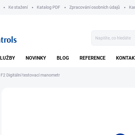
Ke stažení
Katalog PDF
Zpracování osobních údajů
Kar
LUŽBY
NOVINKY
BLOG
REFERENCE
KONTAK
F2 Digitální testovací manometr
ZNAČKA:
SIKA
• Ro
DETA