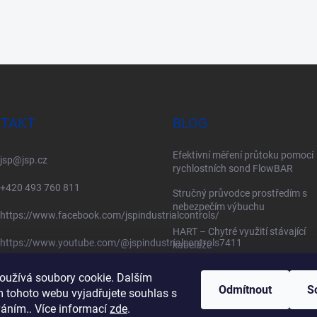
TAKT
BLOG
Efektivní měření průtoku pomocí
jsp
@
jsp.cz
rychlostních sond FlowBAR
+420 493 760 811
Stručný průvodce prostředím s
nebezpečím výbuchu
https://www.facebook.com/jspindustrialcontrols/
HART – Chytré využití stávající
https://www.youtube.com/@jspindustrialcontrols7411
kabeláže
oužívá soubory cookie. Dalším
Odmítnout
S
 tohoto webu vyjadřujete souhlas s
váním.. Více informací
zde
.