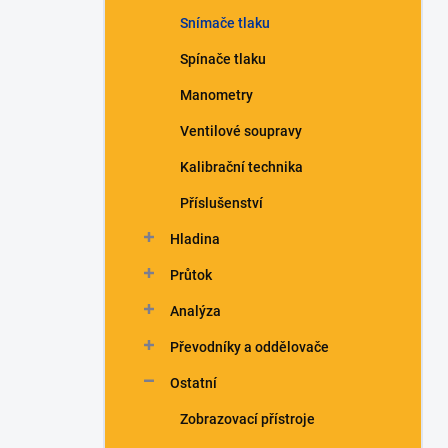
n
Snímače tlaku
í
p
Spínače tlaku
a
n
Manometry
e
Ventilové soupravy
l
Kalibrační technika
Příslušenství
Hladina
Průtok
Analýza
Převodníky a oddělovače
Ostatní
Zobrazovací přístroje