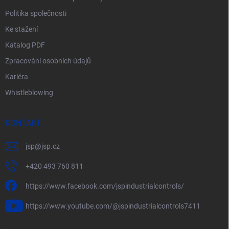
Politika společnosti
Ke stažení
Katalog PDF
Zpracování osobních údajů
Kariéra
Whistleblowing
KONTAKT
jsp
@
jsp.cz
+420 493 760 811
https://www.facebook.com/jspindustrialcontrols/
https://www.youtube.com/@jspindustrialcontrols7411