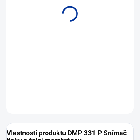
• Rozsahy od 10 kPa do 4 MPa • Unifikovaný výstupní signál •
Přesnost 0,35 %, 0,5 % (1 %, 0,25 %)
DETAILNÍ INFORMACE
ZEPTAT SE
Vlastnosti produktu DMP 331 P Snímač