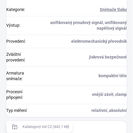
Kategorie
:
Snímače tlaku
unifikovaný proudový signál, unifikovaný
Výstup
:
napěťový signál
Provedení
:
elektromechanický převodník
Zvláštní
jiskrová bezpečnost
provedení
:
Armatura
kompaktní tělo
snímače
:
Procesní
vnější závit, clamp
připojení
:
Typ měření
:
relativní, absolutní
Katalogový list CZ (442.1 kB)