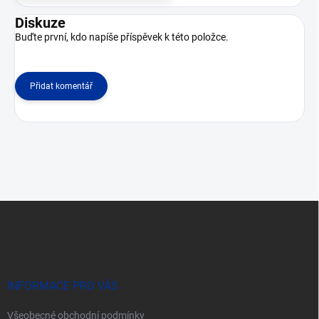
Diskuze
Buďte první, kdo napíše příspěvek k této položce.
Přidat komentář
Z
á
p
a
t
í
INFORMACE PRO VÁS
Všeobecné obchodní podmínky