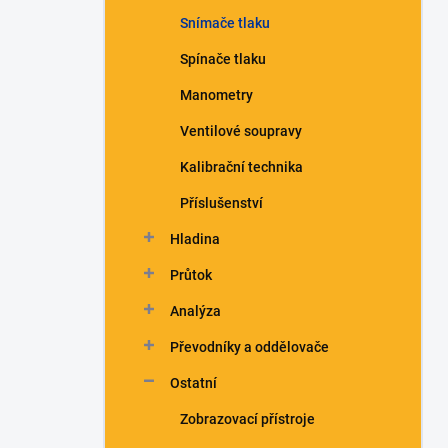
n
Snímače tlaku
í
p
Spínače tlaku
a
n
Manometry
e
Ventilové soupravy
l
Kalibrační technika
Příslušenství
Hladina
Průtok
Analýza
Převodníky a oddělovače
Ostatní
Zobrazovací přístroje