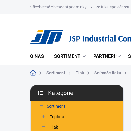
Přejít
Všeobecné obchodní podmínky
Politika společnosti
na
obsah
O NÁS
SORTIMENT
PARTNEŘI
S
Domů
Sortiment
Tlak
Snímače tlaku
P
Kategorie
o
Přeskočit
s
kategorie
t
Sortiment
r
Teplota
a
n
Tlak