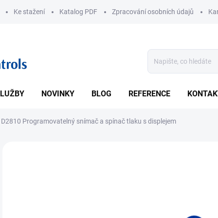
Ke stažení
Katalog PDF
Zpracování osobních údajů
Kar
LUŽBY
NOVINKY
BLOG
REFERENCE
KONTAK
D2810 Programovatelný snímač a spínač tlaku s displejem
ZNAČKA:
JSP
• Ro
nebo
DETA