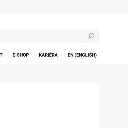
iéra
Whistleblowing
Hledat
T
E-SHOP
KARIÉRA
EN (ENGLISH)
zsahy až 700 bar • Výstup 4 až 20 mA • Přesnost 1 %, 0,5 %
 0,25 %
ILNÍ INFORMACE