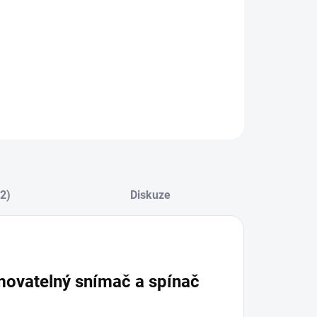
ZEPTAT SE
(2)
Diskuze
movatelný snímač a spínač