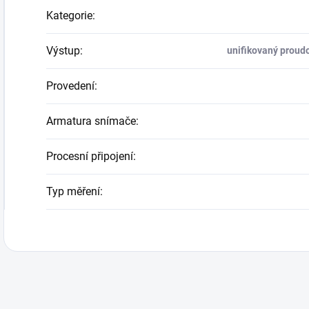
Kategorie
:
Výstup
:
unifikovaný proudo
Provedení
:
Armatura snímače
:
Procesní připojení
:
Typ měření
: