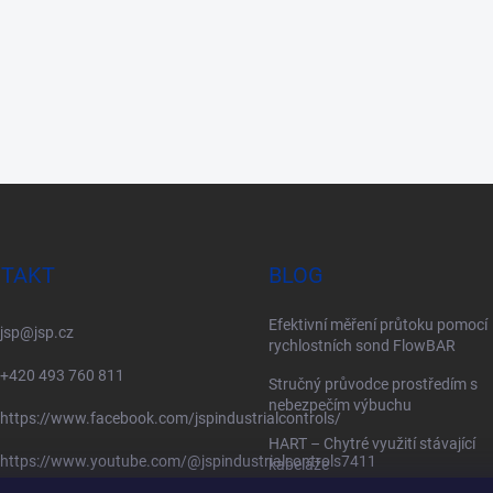
TAKT
BLOG
Efektivní měření průtoku pomocí
jsp
@
jsp.cz
rychlostních sond FlowBAR
+420 493 760 811
Stručný průvodce prostředím s
nebezpečím výbuchu
https://www.facebook.com/jspindustrialcontrols/
HART – Chytré využití stávající
https://www.youtube.com/@jspindustrialcontrols7411
kabeláže