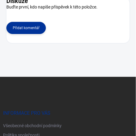
Diskuze
Buďte první, kdo napíše příspěvek k této položce.
Přidat komentář
Z
á
p
a
t
í
INFORMACE PRO VÁS
Všeobecné obchodní podmínky
Politika společnosti