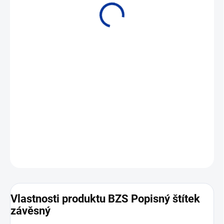
Závěsný popisný štítek vhodný pro KKS kódy, názvy měřicího
místa, čísla kabelů atd.
DETAILNÍ INFORMACE
ZEPTAT SE
Vlastnosti produktu BZS Popisný štítek
závěsný