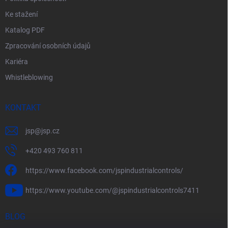
Ke stažení
Katalog PDF
Zpracování osobních údajů
Kariéra
Whistleblowing
KONTAKT
jsp
@
jsp.cz
+420 493 760 811
https://www.facebook.com/jspindustrialcontrols/
https://www.youtube.com/@jspindustrialcontrols7411
BLOG